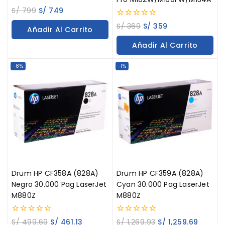
0
S/
799
S/
749
out
of
0
S/
369
S/
359
Añadir Al Carrito
5
out
of
Añadir Al Carrito
5
-8%
-1%
Drum HP CF358A (828A)
Drum HP CF359A (828A)
Negro 30.000 Pag LaserJet
Cyan 30.000 Pag LaserJet
M880Z
M880Z
0
0
S/
499.69
S/
461.13
S/
1,269.93
S/
1,259.69