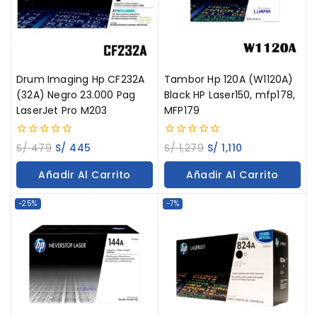
Drum Imaging Hp CF232A
Tambor Hp 120A (W1120A)
(32A) Negro 23.000 Pag
Black HP Laser150, mfp178,
LaserJet Pro M203
MFP179
0
0
S/
479
S/
445
S/
1,279
S/
1,110
out
out
of
of
Añadir Al Carrito
Añadir Al Carrito
5
5
-25%
-7%