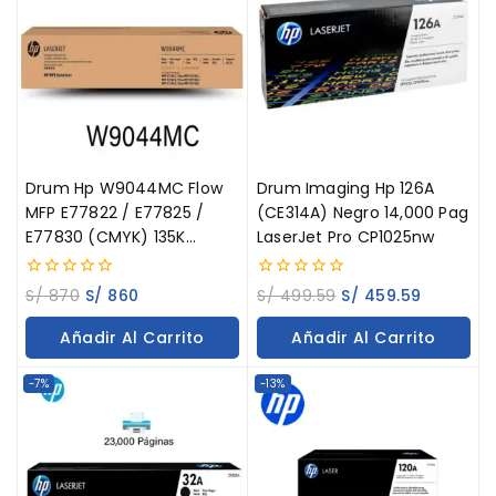
Drum Hp W9044MC Flow
Drum Imaging Hp 126A
MFP E77822 / E77825 /
(CE314A) Negro 14,000 Pag
E77830 (CMYK) 135K
LaserJet Pro CP1025nw
Páginas
0
0
S/
870
S/
860
S/
499.59
S/
459.59
out
out
of
of
Añadir Al Carrito
Añadir Al Carrito
5
5
-7%
-13%