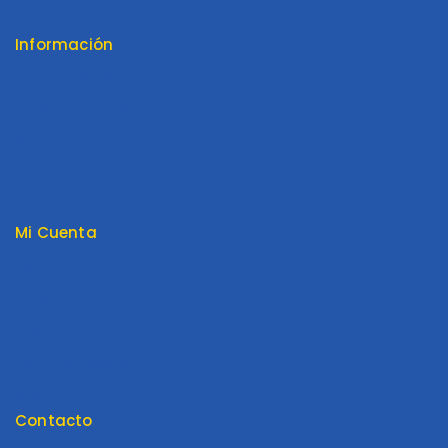
Información
Contáctenos
Envios y Garantía
Nosotros
Tienda
Términos y Condiciones
Mi Cuenta
Mi cuenta
Pedido
Carrito
Lista de Deseos
Tienda
Contacto