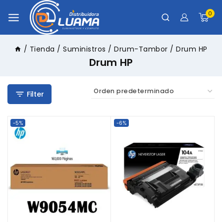
0
/
Tienda
/
Suministros
/
Drum-Tambor
/
Drum HP
Drum HP
Filter
-5%
-6%