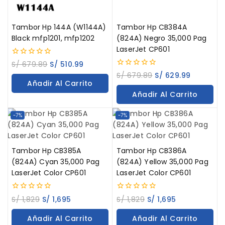
Tambor Hp 144A (W1144A)
Tambor Hp CB384A
Black mfp1201, mfp1202
(824A) Negro 35,000 Pag
LaserJet CP601
0
S/
679.89
S/
510.99
out
0
S/
679.89
S/
629.99
of
out
Añadir Al Carrito
5
of
Añadir Al Carrito
5
-7%
-7%
Tambor Hp CB385A
Tambor Hp CB386A
(824A) Cyan 35,000 Pag
(824A) Yellow 35,000 Pag
LaserJet Color CP601
LaserJet Color CP601
0
0
S/
1,829
S/
1,695
S/
1,829
S/
1,695
out
out
of
of
Añadir Al Carrito
Añadir Al Carrito
5
5