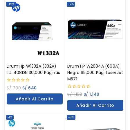
-19%
-2%
Drum Hp W1332A (332A)
Drum HP W2004A (660A)
L.J. 408DN 30,000 Paginas
Negro 65,000 Pag. LaserJet
M571
0
S/
790
S/
640
out
0
S/
1,158
S/
1,140
of
out
Añadir Al Carrito
5
of
Añadir Al Carrito
5
-1%
-8%