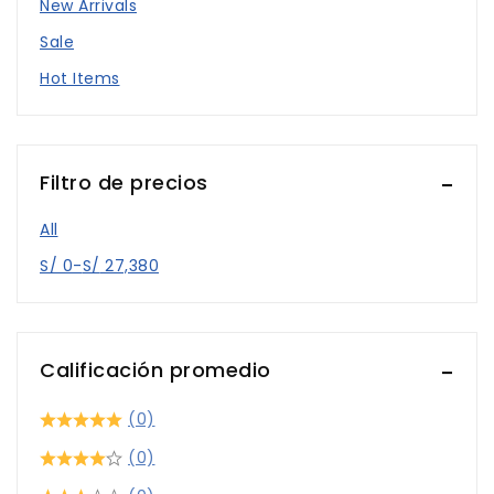
New Arrivals
Ofertas
Sale
Procesadores
Hot Items
Rack
Repuestos Partes y Piezas
Rotuladora
Filtro de precios
Suministros
All
Toner pantum
S/
0
-
S/
27,380
Unidad De Revelado
Calificación promedio
(0)
(0)