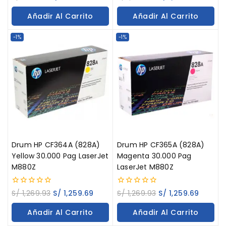
out
out
of
of
Añadir Al Carrito
Añadir Al Carrito
5
5
-1%
-1%
Drum HP CF364A (828A)
Drum HP CF365A (828A)
Yellow 30.000 Pag LaserJet
Magenta 30.000 Pag
M880Z
LaserJet M880Z
0
0
S/
1,269.93
S/
1,259.69
S/
1,269.93
S/
1,259.69
out
out
of
of
Añadir Al Carrito
Añadir Al Carrito
5
5