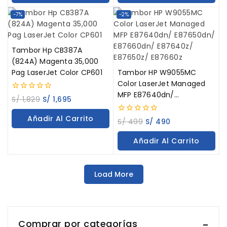
-7%
-2%
Tambor Hp CB387A
(824A) Magenta 35,000
Pag LaserJet Color CP601
Tambor HP W9055MC
Color LaserJet Managed
MFP E87640dn/
0
S/
1,829
S/
1,695
out
E87650dn/ E87660dn/
of
E87640z/ E87650z/
Añadir Al Carrito
0
5
S/
499
S/
490
out
E87660z
of
Añadir Al Carrito
5
Load More
Comprar por categorías