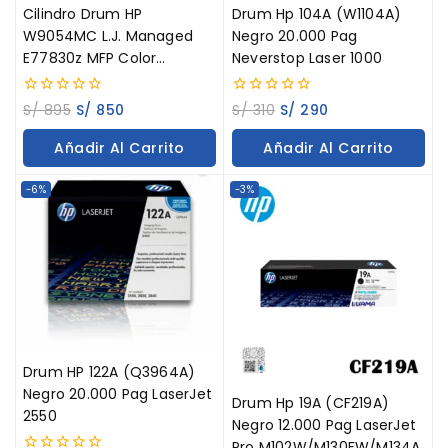
Cilindro Drum HP
Drum Hp 104A (W1104A)
W9054MC L.J. Managed
Negro 20.000 Pag
E77830z MFP Color
Neverstop Laser 1000
LASERJET MFP E77822DN
160K páginas
0
0
S/
895
S/
850
S/
310
S/
290
out
out
of
of
Añadir Al Carrito
Añadir Al Carrito
5
5
-6%
-3%
Drum HP 122A (Q3964A)
Negro 20.000 Pag LaserJet
Drum Hp 19A (CF219A)
2550
Negro 12.000 Pag LaserJet
Pro M102W/M130FW/M134A