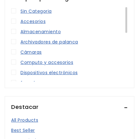
Sin Categoria
Accesorios
Almacenamiento
Archivadores de palanca
Cámaras
Computo y accesorios
Dispositivos electrónicos
fusor kyocera
Impresora
KIT KYOCERA
Destacar
Master
All Products
Master Duplo
Best Seller
Memoria USB