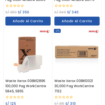
0
0
S/
360
S/
350
S/
349
S/
340
out
out
of
of
Añadir Al Carrito
Añadir Al Carrito
5
5
-2%
Waste Xerox 008R12896
Waste Xerox 008R13021
100,000 Pag WorkCentre
30,000 Pag WorkCentre
5845, 5855
7132
0
0
S/
125
S/
315
S/
310