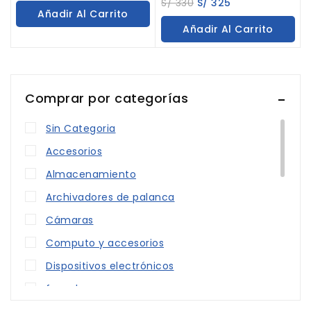
S/
330
S/
325
of
out
Añadir Al Carrito
5
of
Añadir Al Carrito
5
Comprar por categorías
Sin Categoria
Accesorios
Almacenamiento
Archivadores de palanca
Cámaras
Computo y accesorios
Dispositivos electrónicos
fusor kyocera