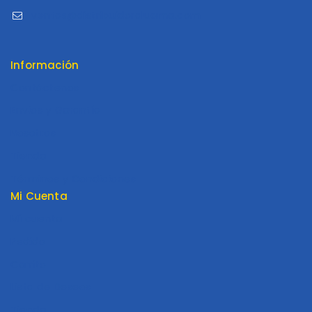
ventas@distribuidoraluama.com
Información
Contáctenos
Envios y Garantía
Nosotros
Tienda
Términos y Condiciones
Mi Cuenta
Mi cuenta
Pedido
Carrito
Lista de Deseos
Tienda