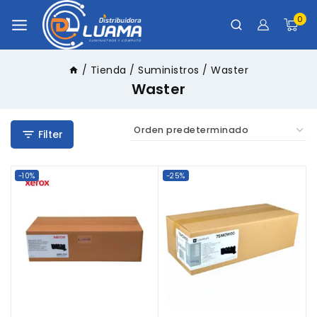
0
/
Tienda
/
Suministros
/
Waster
Waster
Filter
-10%
-25%