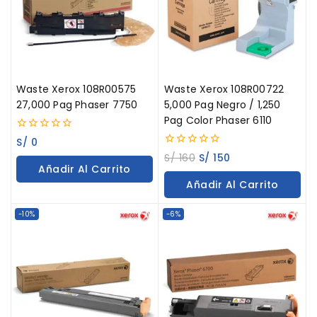
Waste Xerox 108R00575
Waste Xerox 108R00722
27,000 Pag Phaser 7750
5,000 Pag Negro / 1,250
Pag Color Phaser 6110
0
S/
0
out
0
S/
160
S/
150
of
out
Añadir Al Carrito
5
of
Añadir Al Carrito
5
-10%
-6%