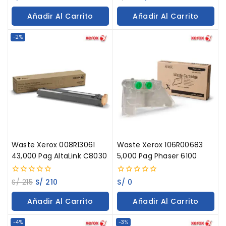
out
out
of
of
Añadir Al Carrito
Añadir Al Carrito
5
5
-2%
Waste Xerox 008R13061
Waste Xerox 106R00683
43,000 Pag AltaLink C8030
5,000 Pag Phaser 6100
0
0
S/
215
S/
210
S/
0
out
out
of
of
Añadir Al Carrito
Añadir Al Carrito
5
5
-4%
-3%