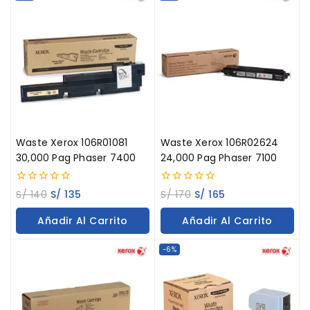
Waste Xerox 106R01081
Waste Xerox 106R02624
30,000 Pag Phaser 7400
24,000 Pag Phaser 7100
0
0
S/
140
S/
135
S/
170
S/
165
out
out
of
of
Añadir Al Carrito
Añadir Al Carrito
5
5
-6%