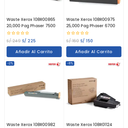
Waste Xerox 108R00865
Waste Xerox 108R00975
20,000 Pag Phaser 7500
25,000 Pag Phaser 6700
0
0
S/
249
S/
225
S/
160
S/
150
out
out
of
of
Añadir Al Carrito
Añadir Al Carrito
5
5
-2%
-8%
Waste Xerox 108R00982
Waste Xerox 108R01124