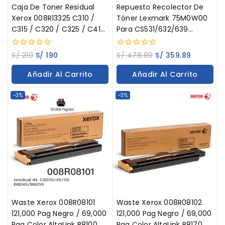
Caja De Toner Residual
Repuesto Recolector De
Xerox 008R13325 C310 /
Tóner Lexmark 75M0W00
C315 / C320 / C325 / C410
Para CS531/632/639
/ VersaLink C415 Waste
CX532/635 (30K)
Tóner Container 30.00
0
0
S/
210
S/
190
S/
478.89
S/
359.89
out
out
Páginas
of
of
Añadir Al Carrito
Añadir Al Carrito
5
5
-3%
-3%
Waste Xerox 008R08101
Waste Xerox 008R08102
121,000 Pag Negro / 69,000
121,000 Pag Negro / 69,000
Pag Color AltaLink B8100
Pag Color AltaLink B8170