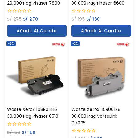
20,000 Pag Phaser 7800
30,000 Pag Phaser 6600
0
0
S/
275
S/
270
S/
195
S/
180
out
out
of
of
Añadir Al Carrito
Añadir Al Carrito
5
5
-6%
-2%
Waste Xerox 108R01416
Waste Xerox 115R00128
30,000 Pag Phaser 6510
30,000 Pag VersaLink
C7025
0
S/
159
S/
150
out
0