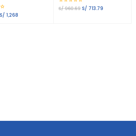
0
S/
960.69
S/
713.79
out
S/
1,268
of
5