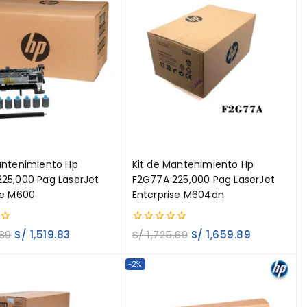
antenimiento Hp
Kit de Mantenimiento Hp
25,000 Pag LaserJet
F2G77A 225,000 Pag LaserJet
se M600
Enterprise M604dn
0
.89
S/
1,519.83
S/
1,725.69
S/
1,659.89
out
of
5
-2%