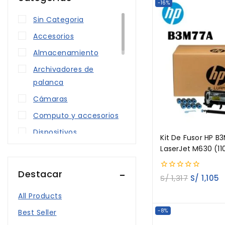
-16%
Sin Categoria
Accesorios
Almacenamiento
Archivadores de
palanca
Cámaras
Computo y accesorios
Dispositivos
Kit De Fusor HP B
electrónicos
LaserJet M630 (11
fusor kyocera
Destacar
0
S/
1,317
S/
1,105
Impresora
out
of
KIT KYOCERA
All Products
5
Master
Best Seller
-8%