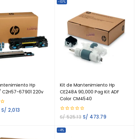
-10%
antenimiento Hp
Kit de Mantenimiento Hp
/ C2H57-67901 220v
CE248A 90,000 Pag Kit ADF
Color CM4540
S/
2,013
0
S/
525.13
S/
473.79
out
of
5
-4%