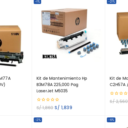
-1%
-21%
3M77A
Kit de Mantenimiento Hp
Kit de M
0V)
B3M78A 225,000 Pag
C2H57A 
LaserJet M5035
0
S/
2,560
out
0
S/
1,860
S/
1,839
of
out
5
of
5
-2%
-6%