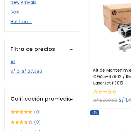
Master Duplo
New Arrivals
Memoria USB
Sale
Ofertas
Hot Items
Procesadores
Rack
Filtro de precios
Repuestos Partes y
Piezas
All
Rotuladora
Kit de Mantenimi
S/
0
-
S/
27,380
CE525-67902 / R
Suministros
LaserJet P3015
Toner pantum
Unidad De Revelado
Calificación promedio
0
S/
1,560.69
S/
1,
out
of
(0)
5
-2%
(0)