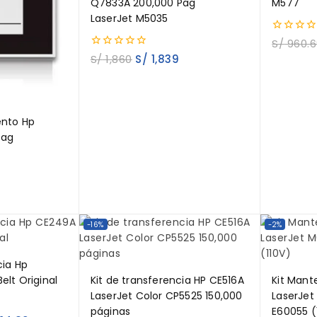
Q7833A 200,000 Pag
M577
LaserJet M5035
0
S/
960.6
out
0
S/
1,860
S/
1,839
of
out
5
of
5
ento Hp
Pag
-16%
-2%
cia Hp
elt Original
Kit de transferencia HP CE516A
Kit Mant
LaserJet Color CP5525 150,000
LaserJet
páginas
E60055 (