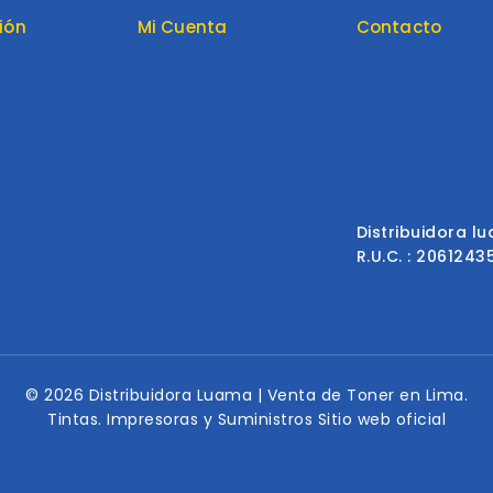
ión
Mi Cuenta
Contacto
nos
Mi cuenta
Contáctenos
Garantía
Pedido
Envios y Garantí
Carrito
Formas de Pago
Lista de Deseos
Libro de reclam
y Condiciones
Tienda
Distribuidora l
R.U.C. : 206124
© 2026 Distribuidora Luama | Venta de Toner en Lima.
Tintas. Impresoras y Suministros Sitio web oficial