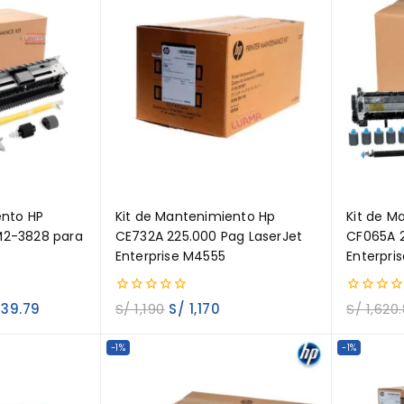
ento HP
Kit de Mantenimiento Hp
Kit de M
M2-3828 para
CE732A 225.000 Pag LaserJet
CF065A 2
Enterprise M4555
Enterpri
0
0
439.79
S/
1,190
S/
1,170
S/
1,620
out
out
of
of
5
5
-1%
-1%