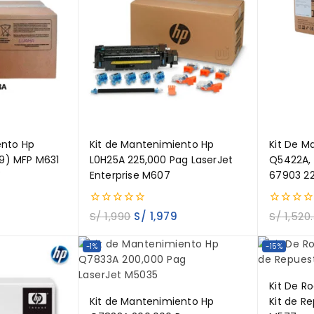
ento Hp
Kit de Mantenimiento Hp
Kit De M
9) MFP M631
L0H25A 225,000 Pag LaserJet
Q5422A,
Enterprise M607
67903 2
0
0
S/
1,990
S/
1,979
S/
1,520
out
out
of
of
5
5
-1%
-15%
Kit De Ro
Kit de Mantenimiento Hp
Kit de R