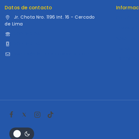
Datos de contacto
Informac
Jr. Chota Nro. 1196 Int. 16 - Cercado
Contácte
de Lima
Envios y 
960 052 041
Nosotros
960 052 041
Tienda
ventas@distribuidoraluama.com
Términos 