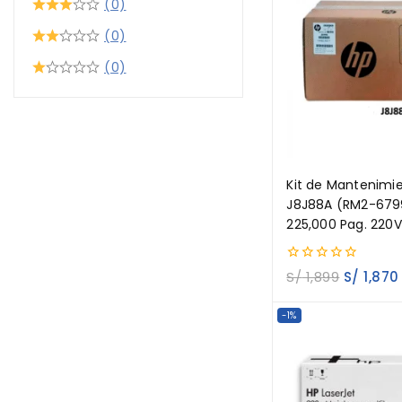
(0)
(0)
(0)
Kit de Mantenimi
J8J88A (RM2-679
225,000 Pag. 220V
0
S/
1,899
S/
1,870
out
of
5
-1%