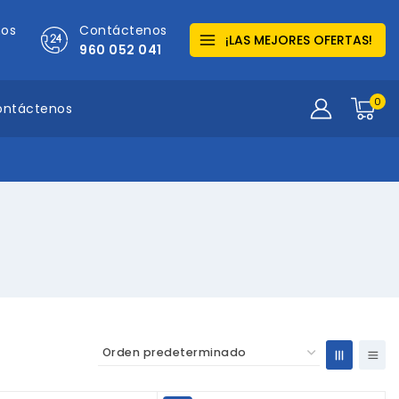
mos
Contáctenos
¡LAS MEJORES OFERTAS!
960 052 041
0
ontáctenos