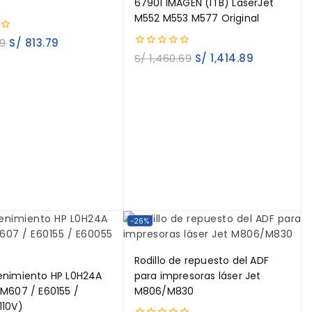
67901 IMAGEN (ITB) LaserJet
M552 M553 M577 Original
9
S/
813.79
0
S/
1,460.69
S/
1,414.89
out
of
5
-26%
Rodillo de repuesto del ADF
enimiento HP L0H24A
para impresoras láser Jet
 M607 / E60155 /
M806/M830
110V)