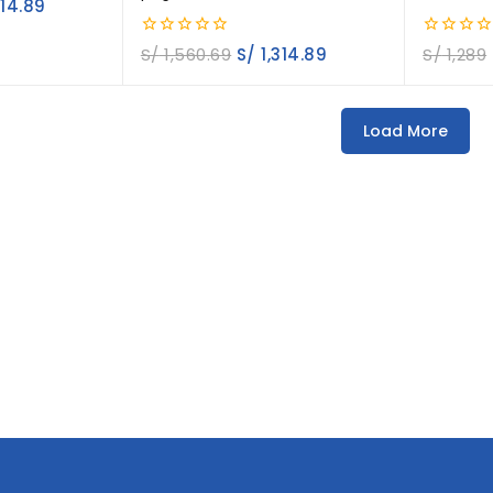
514.89
0
0
S/
1,560.69
S/
1,314.89
S/
1,289
out
out
of
of
5
5
Load More