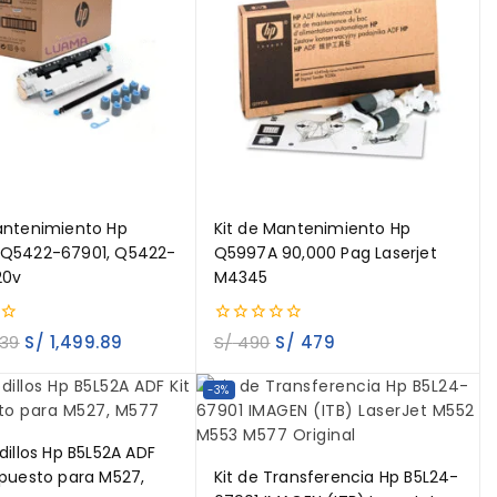
antenimiento Hp
Kit de Mantenimiento Hp
 Q5422-67901, Q5422-
Q5997A 90,000 Pag Laserjet
20v
M4345
0
.39
S/
1,499.89
S/
490
S/
479
out
of
5
-3%
dillos Hp B5L52A ADF
epuesto para M527,
Kit de Transferencia Hp B5L24-