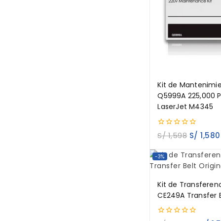
Kit de Mantenimi
Q5999A 225,000 
LaserJet M4345
0
S/
1,598
S/
1,580
out
of
5
-3%
Kit de Transferen
CE249A Transfer B