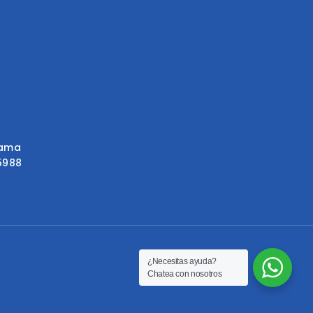
a
aciones
uama
35988
¿Necesitas ayuda?
Chatea con nosotros