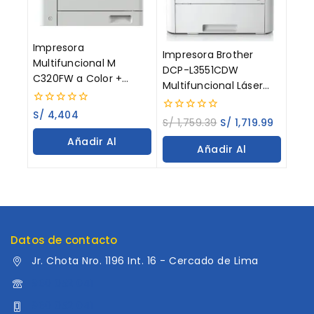
Impresora
Impresora Brother
Multifuncional M
DCP-L3551CDW
C320FW a Color +
Multifuncional Láser
Toner de iniciación
Color, Impresión,
0
S/
4,404
Dúplex
0
S/
1,759.39
S/
1,719.99
out
out
of
Añadir Al
of
5
Añadir Al
5
Carrito
Carrito
Datos de contacto
Jr. Chota Nro. 1196 Int. 16 - Cercado de Lima
960 052 041
960 052 041