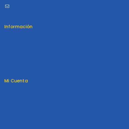
ventas@distribuidoraluama.com
Información
Contáctenos
Envios y Garantía
Nosotros
Tienda
Términos y Condiciones
Mi Cuenta
Mi cuenta
Pedido
Carrito
Lista de Deseos
Tienda