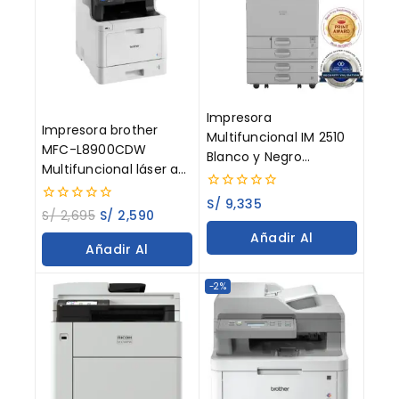
Impresora
Impresora brother
Multifuncional IM 2510
MFC-L8900CDW
Blanco y Negro
Multifuncional láser a
(Requiere ARDF o SPDF)
color /conectividad en
0
S/
9,335
red inalámbrica
0
out
S/
2,695
S/
2,590
out
of
Añadir Al
of
5
Añadir Al
5
Carrito
Carrito
-2%