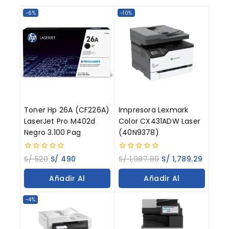
-6%
-10%
Toner Hp 26A (CF226A)
Impresora Lexmark
LaserJet Pro M402d
Color CX431ADW Laser
Negro 3.100 Pag
(40N9378)
0
0
S/
520
S/
490
S/
1,987.89
S/
1,789.29
out
out
of
of
Añadir Al
Añadir Al
5
5
Carrito
Carrito
-4%