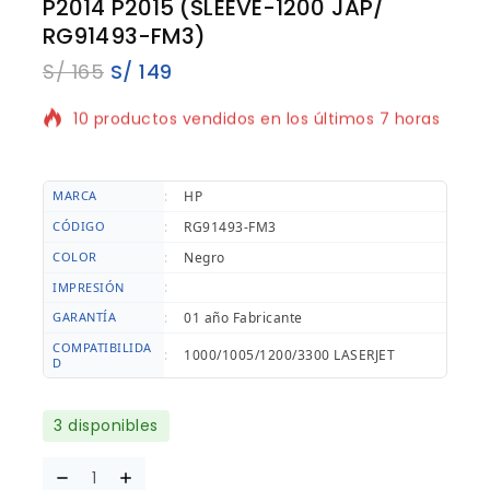
P2014 P2015 (SLEEVE-1200 JAP/
RG91493-FM3)
S/
165
S/
149
10 productos vendidos en los últimos 7 horas
¡Se vende rápido! ¡Terminado! 15 la gente
tiene en su carrito
MARCA
:
HP
CÓDIGO
:
RG91493-FM3
COLOR
:
Negro
:
IMPRESIÓN
GARANTÍA
:
01 año Fabricante
COMPATIBILIDA
:
1000/1005/1200/3300 LASERJET
D
3 disponibles