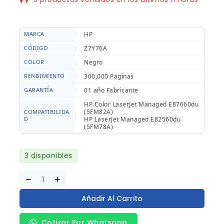
tiene en su carrito
MARCA
:
HP
CÓDIGO
:
Z7Y76A
COLOR
:
Negro
RENDIMIENTO
:
300,000 Paginas
GARANTÍA
:
01 año Fabricante
HP Color LaserJet Managed E87660du
(5FM82A)
COMPATIBILIDA
:
D
HP LaserJet Managed E82560du
(5FM78A)
3 disponibles
Añadir Al Carrito
Cotizar Por Whatsapp