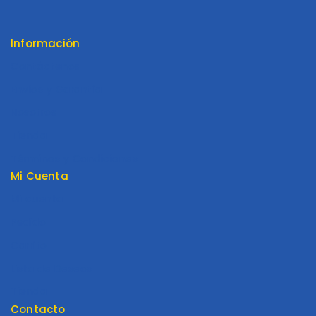
Información
Contáctenos
Envios y Garantía
Nosotros
Tienda
Términos y Condiciones
Mi Cuenta
Mi cuenta
Pedido
Carrito
Lista de Deseos
Tienda
Contacto