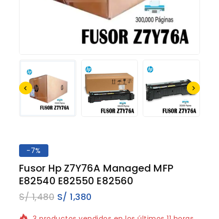
-7%
Fusor Hp Z7Y76A Managed MFP
E82540 E82550 E82560
S/
1,480
S/
1,380
3 productos vendidos en los últimos 11 horas
¡Se vende rápido! ¡Terminado! 14 la gente