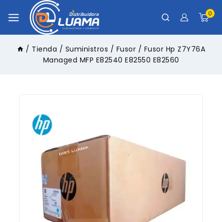
0
/
Tienda
/
Suministros
/
Fusor
/
Fusor Hp Z7Y76A
Managed MFP E82540 E82550 E82560