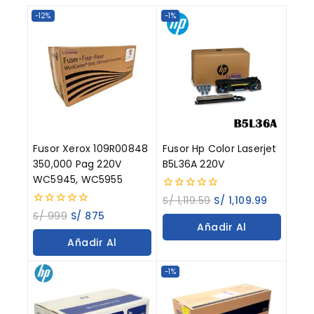
-12%
-1%
Fusor Xerox 109R00848
Fusor Hp Color Laserjet
350,000 Pag 220V
B5L36A 220V
WC5945, WC5955
0
S/
1,119.59
S/
1,109.99
out
0
S/
999
S/
875
of
out
Añadir Al
5
of
Añadir Al
5
Carrito
Carrito
-1%