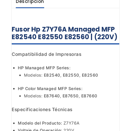
Descripción
Fusor Hp Z7Y76A Managed MFP
E82540 E82550 E82560 | (220V)
Compatibilidad de Impresoras
HP Managed MFP Series:
Modelos:
E82540
,
E82550
,
E82560
HP Color Managed MFP Series:
Modelos:
E87640
,
E87650
,
E87660
Especificaciones Técnicas
Modelo del Producto:
Z7Y76A
Voltaje de Operación:
220V