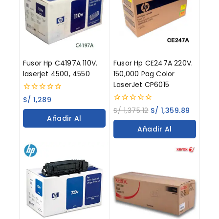
Fusor Hp C4197A 110V.
Fusor Hp CE247A 220V.
laserjet 4500, 4550
150,000 Pag Color
LaserJet CP6015
0
S/
1,289
out
0
S/
1,375.12
S/
1,359.89
of
out
Añadir Al
5
of
Añadir Al
5
Carrito
Carrito