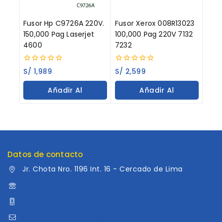
Fusor Hp C9726A 220V.
Fusor Xerox 008R13023
150,000 Pag Laserjet
100,000 Pag 220V 7132
4600
7232
0
0
S/
1,989
S/
2,599
out
out
of
of
Añadir Al
Añadir Al
5
5
Carrito
Carrito
Datos de contacto
Jr. Chota Nro. 1196 Int. 16 - Cercado de Lima
960 052 041
960 052 041
ventas@distribuidoraluama.com