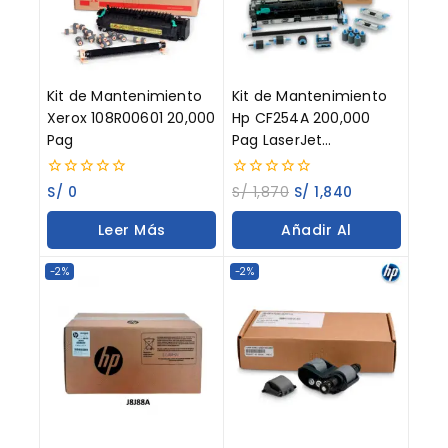
Kit de Mantenimiento
Kit de Mantenimiento
Xerox 108R00601 20,000
Hp CF254A 200,000
Pag
Pag LaserJet
Enterprise M712DN
0
0
S/
0
S/
1,870
S/
1,840
out
out
of
of
Leer Más
Añadir Al
5
5
Carrito
-2%
-2%