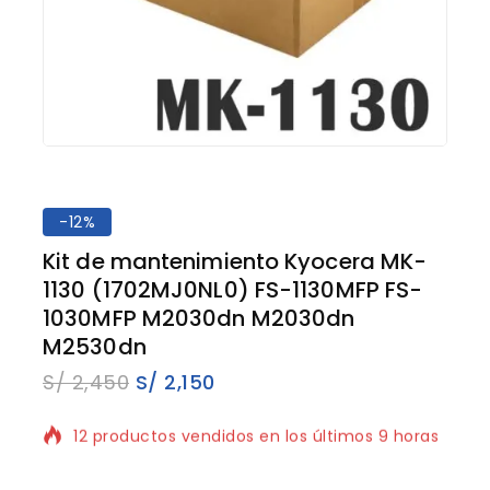
-12%
Kit de mantenimiento Kyocera MK-
1130 (1702MJ0NL0) FS-1130MFP FS-
1030MFP M2030dn M2030dn
M2530dn
S/
2,450
S/
2,150
12 productos vendidos en los últimos 9 horas
¡Se vende rápido! ¡Terminado! 14 la gente
tiene en su carrito