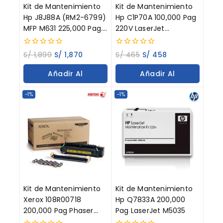
Kit de Mantenimiento
Kit de Mantenimiento
Hp J8J88A (RM2-6799)
Hp C1P70A 100,000 Pag
MFP M631 225,000 Pag.
220V LaserJet
220V
Enterprise Flow M880Z
0
0
S/
1,899
S/
1,870
S/
465
S/
458
out
out
of
of
Añadir Al
Añadir Al
5
5
Carrito
Carrito
-1%
-1%
Kit de Mantenimiento
Kit de Mantenimiento
Xerox 108R00718
Hp Q7833A 200,000
200,000 Pag Phaser
Pag LaserJet M5035
4510