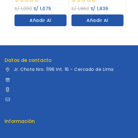
0
0
S/
1,090
S/
1,075
S/
1,860
S/
1,839
out
out
of
of
Añadir Al
Añadir Al
5
5
Carrito
Carrito
Datos de contacto
Jr. Chota Nro. 1196 Int. 16 - Cercado de Lima
960 052 041
960 052 041
ventas@distribuidoraluama.com
Información
Contáctenos