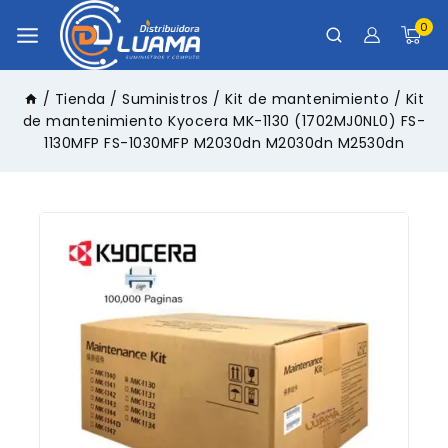
0
/
Tienda
/
Suministros
/
Kit de mantenimiento
/
Kit
de mantenimiento Kyocera MK-1130 (1702MJ0NL0) FS-
1130MFP FS-1030MFP M2030dn M2030dn M2530dn