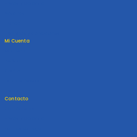
Envios y Garantía
Nosotros
Tienda
Términos y Condiciones
Mi Cuenta
Mi cuenta
Pedido
Carrito
Lista de Deseos
Tienda
Contacto
Contáctenos
Envios y Garantía
Formas de Pago