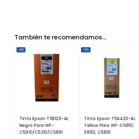
También te recomendamos…
-4%
-5%
Tinta Epson T11B120-AL
Tinta Epson T11A420-AL
Negro Para WF-
Yellow Para WF-C5810,
C5810/C5310/C5891
5890, C5891