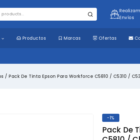
Realiza
Envíos
s
Productos
Marcas
Ofertas
C
os
/
Pack De Tinta Epson Para Workforce C5810 / C5310 / C53
-1%
Pack De T
C5810 / C