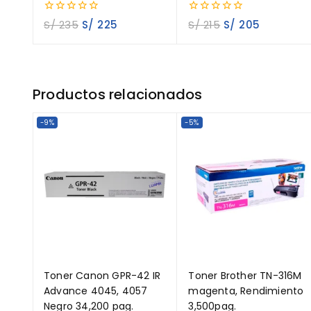
0
0
S/
235
S/
225
S/
215
S/
205
out
out
of
of
5
5
Productos relacionados
-9%
-5%
Toner Canon GPR-42 IR
Toner Brother TN-316M
Advance 4045, 4057
magenta, Rendimiento
Negro 34,200 pag.
3,500pag.