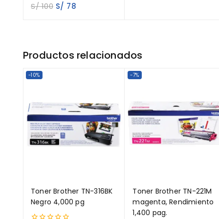
0
S/
100
S/
78
out
of
5
Productos relacionados
-10%
-7%
Toner Brother TN-316BK
Toner Brother TN-221M
Negro 4,000 pg
magenta, Rendimiento
1,400 pag.