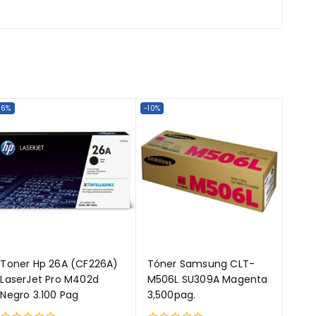
-6%
-10%
Toner Hp 26A (CF226A)
Tóner Samsung CLT-
LaserJet Pro M402d
M506L SU309A Magenta
Negro 3.100 Pag
3,500pag.