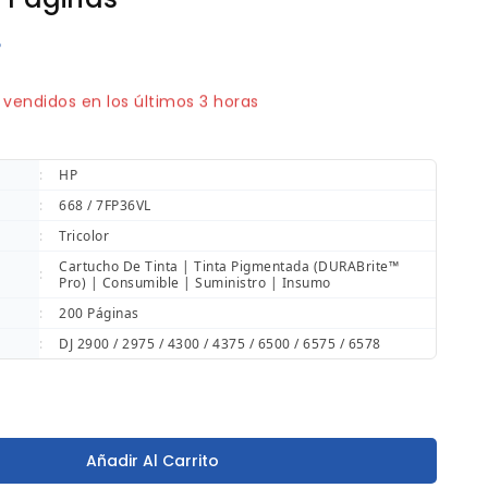
8
vendidos en los últimos 3 horas
pido! ¡Terminado! 12 la gente tiene en su carrito
:
HP
:
668 / 7FP36VL
:
Tricolor
Cartucho De Tinta | Tinta Pigmentada (DURABrite™
:
Pro) | Consumible | Suministro | Insumo
:
200 Páginas
:
DJ 2900 / 2975 / 4300 / 4375 / 6500 / 6575 / 6578
Añadir Al Carrito