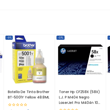
-9%
-31%
Botella De Tinta Brother
Toner Hp CF258X (58X)
BT-5001Y Yellow 48.8ML
L.J. P M404 Negro
LaserJet Pro M404n 10K
Paginas