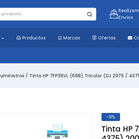
Realiza
Envíos
s
Productos
Marcas
Ofertas
C
uministros
/
Tinta HP 7FP36VL (668) Tricolor (DJ 2975 / 437
-9%
Tinta HP 
4375) 20