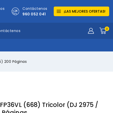
mos
Contáctenos
¡LAS MEJORES OFERTAS!
960 052 041
0
ontáctenos
5) 200 Páginas
7FP36VL (668) Tricolor (DJ 2975 /
0 Páginas