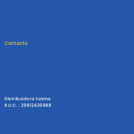
Pedido
Carrito
Lista de Deseos
Tienda
Contacto
Contáctenos
Envios y Garantía
Formas de Pago
Libro de reclamaciones
Distribuidora luama
R.U.C. : 20612435988