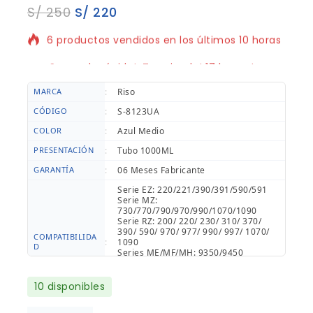
S/
250
S/
220
6 productos vendidos en los últimos 10 horas
¡Se vende rápido! ¡Terminado! 17 la gente
tiene en su carrito
MARCA
:
Riso
CÓDIGO
:
S-8123UA
COLOR
:
Azul Medio
PRESENTACIÓN
:
Tubo 1000ML
GARANTÍA
:
06 Meses Fabricante
Serie EZ: 220/221/390/391/590/591
Serie MZ:
730/770/790/970/990/1070/1090
Serie RZ: 200/ 220/ 230/ 310/ 370/
390/ 590/ 970/ 977/ 990/ 997/ 1070/
COMPATIBILIDA
:
1090
D
Series ME/MF/MH: 9350/9450
Serie SE: 9380/9480
Serie SF: 5030 /5050/ 5130/ 5230/
5250/ 5330/ 5350/ 5430/ 5450/ 9250/
10 disponibles
9350/ 9390/ 9450/ 9490