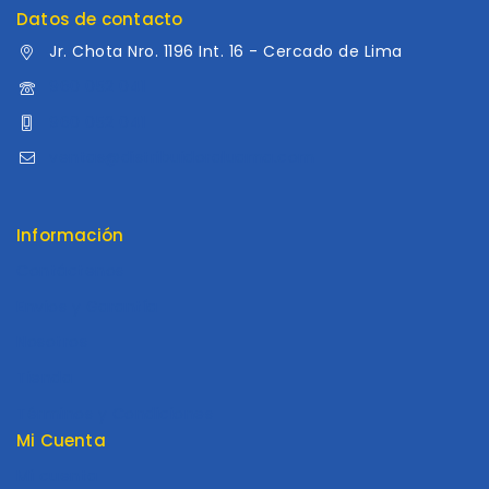
Datos de contacto
Jr. Chota Nro. 1196 Int. 16 - Cercado de Lima
960 052 041
960 052 041
ventas@distribuidoraluama.com
Información
Contáctenos
Envios y Garantía
Nosotros
Tienda
Términos y Condiciones
Mi Cuenta
Mi cuenta