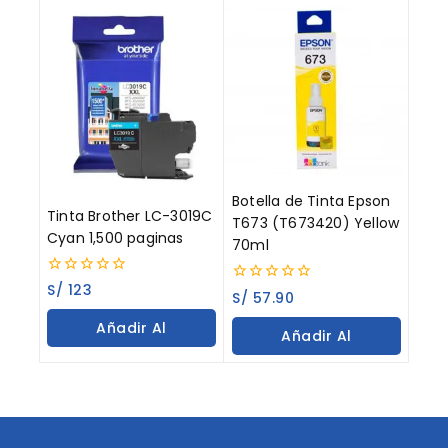
Botella de Tinta Epson
Tinta Brother LC-3019C
T673 (T673420) Yellow
Cyan 1,500 paginas
70ml
0
S/
123
0
S/
57.90
out
out
of
of
Añadir Al
5
Añadir Al
5
Carrito
Carrito