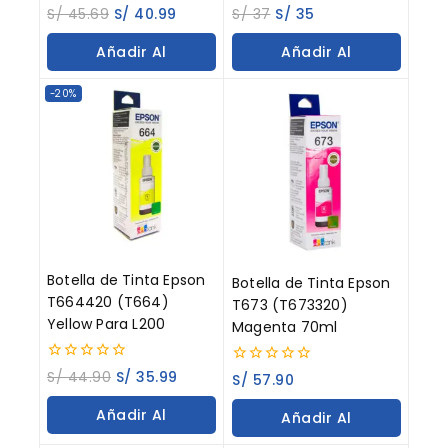
0
0
S/
45.69
S/
40.99
S/
37
S/
35
out
out
of
of
Añadir Al
Añadir Al
5
5
Carrito
Carrito
-20%
Botella de Tinta Epson
Botella de Tinta Epson
T664420 (T664)
T673 (T673320)
Yellow Para L200
Magenta 70ml
0
S/
44.90
S/
35.99
0
S/
57.90
out
out
of
of
Añadir Al
Añadir Al
5
5
Carrito
Carrito