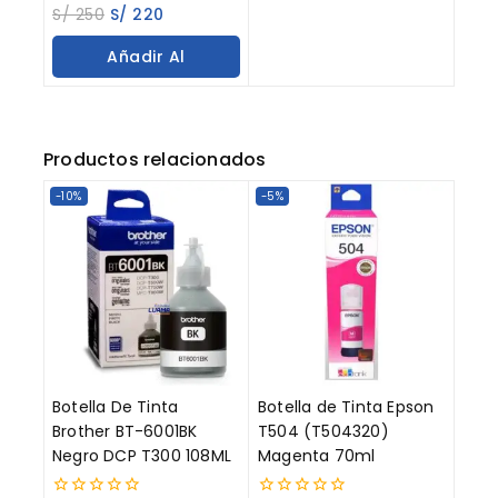
0
S/
250
S/
220
out
of
Añadir Al
5
Carrito
Productos relacionados
-10%
-5%
Botella De Tinta
Botella de Tinta Epson
Brother BT-6001BK
T504 (T504320)
Negro DCP T300 108ML
Magenta 70ml