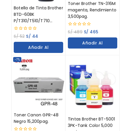
Toner Brother TN-316M
Botella de Tinta Brother
magenta, Rendimiento
BTD-60BK
3,500pag.
P/T310/T510/T710
Negro 108ML
0
S/
489
S/
465
0
out
S/
52
S/
44
out
of
Añadir Al
of
5
Añadir Al
5
Carrito
Carrito
-7%
Toner Canon GPR-48
Tintas Brother BT-5001
Negro 15,200pag.
3PK-Tank Color 5,000