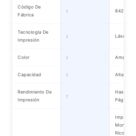
Código De
:
842720
Fábrica
Tecnología De
:
Láser a C
Impresión
Color
:
Amarillo 
Capacidad
:
Alta
Rendimiento De
Hasta 10
:
Impresión
Páginas
Impresor
Monofunc
Ricoh I