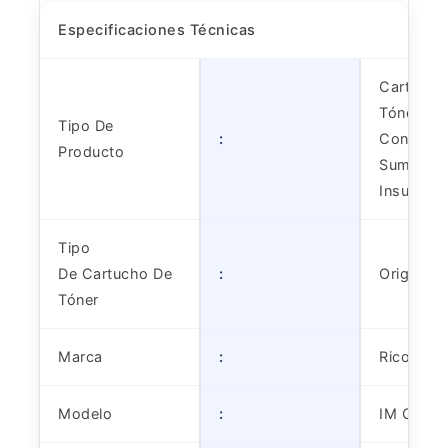
Especificaciones Técnicas
Cartucho
Tóner |
Tipo De
:
Consumib
Producto
Suministr
Insumo
Tipo
De Cartucho De
:
Original
Tóner
Marca
:
Ricoh
Modelo
:
IM C320