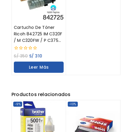
Cartucho De Tóner
Ricoh 842725 IM C320F
/ M C320FW / P C375
Black 16.000 Páginas
0
S/
350
S/
310
out
of
Leer Más
5
Productos relacionados
-9%
-10%