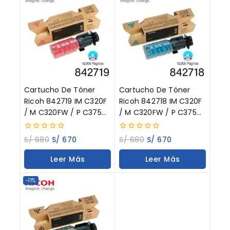
Cartucho De Tóner
Cartucho De Tóner
Ricoh 842719 IM C320F
Ricoh 842718 IM C320F
/ M C320FW / P C375
/ M C320FW / P C375
Magenta 10.000
Cyan 10.000 Páginas
Páginas
0
0
S/
680
S/
670
S/
680
S/
670
out
out
of
of
Leer Más
Leer Más
5
5
-11%