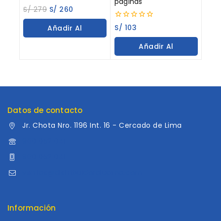
paginas
0
S/
279
S/
260
out
of
0
S/
103
Añadir Al
5
out
of
Carrito
Añadir Al
5
Carrito
Datos de contacto
Jr. Chota Nro. 1196 Int. 16 - Cercado de Lima
960 052 041
960 052 041
ventas@distribuidoraluama.com
Información