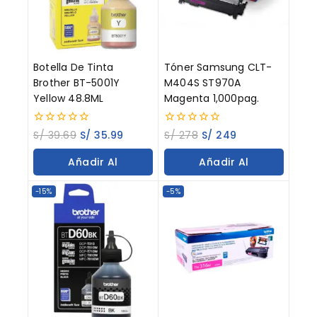
Botella De Tinta
Tóner Samsung CLT-
Brother BT-5001Y
M404S ST970A
Yellow 48.8ML
Magenta 1,000pag.
0
0
S/
39.69
S/
35.99
S/
278
S/
249
out
out
of
of
Añadir Al
Añadir Al
5
5
Carrito
Carrito
-15%
-5%