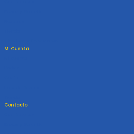
Contáctenos
Envios y Garantía
Nosotros
Tienda
Términos y Condiciones
Mi Cuenta
Mi cuenta
Pedido
Carrito
Lista de Deseos
Tienda
Contacto
Contáctenos
Envios y Garantía