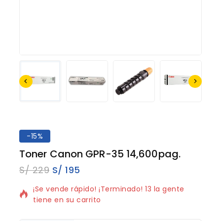
-15%
Toner Canon GPR-35 14,600pag.
S/
229
S/
195
16 productos vendidos en los últimos 13 horas
¡Se vende rápido! ¡Terminado! 13 la gente
tiene en su carrito