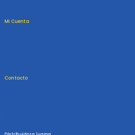
Tienda
Términos y Condiciones
Mi Cuenta
Mi cuenta
Pedido
Carrito
Lista de Deseos
Tienda
Contacto
Contáctenos
Envios y Garantía
Formas de Pago
Libro de reclamaciones
Distribuidora luama