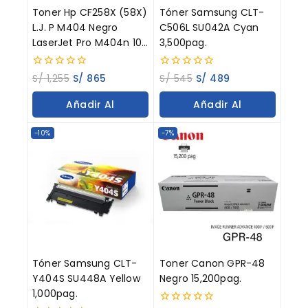
Toner Hp CF258X (58X)
Tóner Samsung CLT-
L.J. P M404 Negro
C506L SU042A Cyan
LaserJet Pro M404n 10K
3,500pag.
Paginas
0
0
S/
1,255
S/
865
S/
545
S/
489
out
out
of
of
Añadir Al
Añadir Al
5
5
Carrito
Carrito
-10%
-7%
Tóner Samsung CLT-
Toner Canon GPR-48
Y404S SU448A Yellow
Negro 15,200pag.
1,000pag.