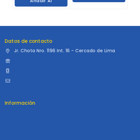
Añadir Al
5
Carrito
Carrito
Datos de contacto
Jr. Chota Nro. 1196 Int. 16 - Cercado de Lima
960 052 041
960 052 041
ventas@distribuidoraluama.com
Información
Contáctenos
Envios y Garantía
Nosotros