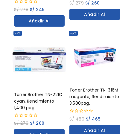
0
S/
279
S/
260
out
0
S/
278
S/
249
of
out
Añadir Al
5
of
Añadir Al
5
Carrito
Carrito
-7%
-5%
Toner Brother TN-316M
Toner Brother TN-221C
magenta, Rendimiento
cyan, Rendimiento
3,500pag.
1,400 pag.
0
S/
489
S/
465
0
out
S/
279
S/
260
out
of
Añadir Al
of
5