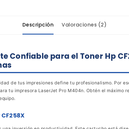
Descripción
Valoraciones (2)
te Confiable para el Toner Hp CF
nas
dad de tus impresiones define tu profesionalismo. Por es
ara tu
impresora LaserJet Pro M404n. Obtén el máximo ren
equipo.
HP CF258X
 es una inversión en productividad. Este cartucho está di