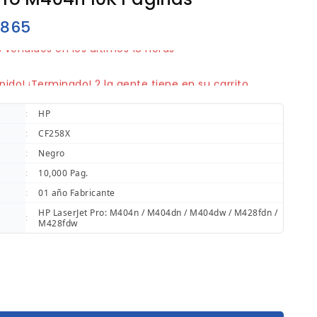
865
 vendidos en los últimos 18 horas
pido! ¡Terminado! 2 la gente tiene en su carrito
:
HP
:
CF258X
:
Negro
:
10,000 Pag.
:
01 año Fabricante
HP LaserJet Pro: M404n / M404dn / M404dw / M428fdn /
:
M428fdw