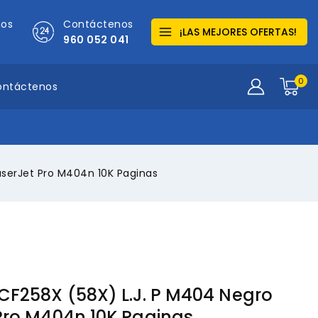
mos
Contáctenos
¡LAS MEJORES OFERTAS!
960 052 041
0
ontáctenos
aserJet Pro M404n 10K Paginas
CF258X (58X) L.J. P M404 Negro
Pro M404n 10K Paginas