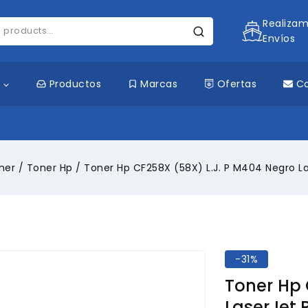
Realiza
Envíos
s
Productos
Marcas
Ofertas
C
ner
/
Toner Hp
/
Toner Hp CF258X (58X) L.J. P M404 Negro L
-31%
Toner Hp 
LaserJet 