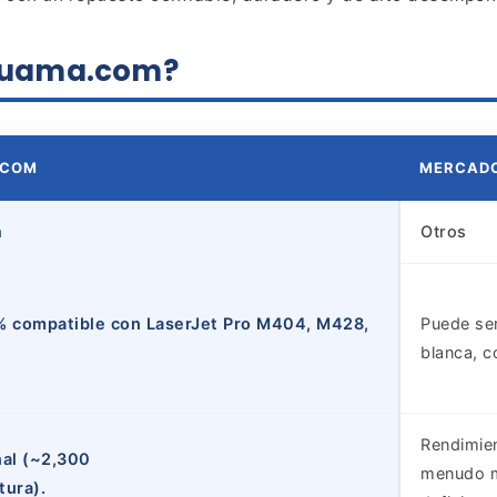
raluama.com?
.COM
MERCAD
m
Otros
 compatible con LaserJet Pro M404, M428,
Puede ser
blanca, c
Rendimien
nal (~2,300
menudo m
tura).