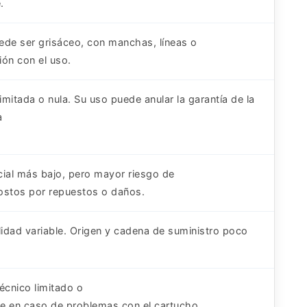
.
de ser grisáceo, con manchas, líneas o
ón con el uso.
limitada o nula. Su uso puede anular la garantía de la
a
icial más bajo, pero mayor riesgo de
costos por repuestos o daños.
lidad variable. Origen y cadena de suministro poco
écnico limitado o
te en caso de problemas con el cartucho.