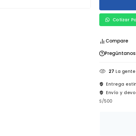
Cotizar P
Compare
Pregúntanos
27
La gente
Entrega est
Envío y devo
S/500