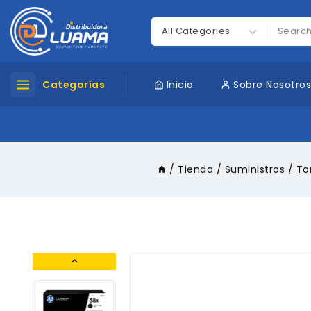
Categorías
Inicio
Sobre Nosotro
/
Tienda
/
Suministros
/
To