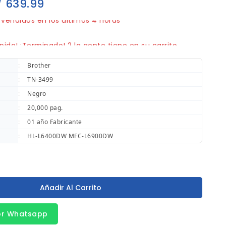
/
639.99
vendidos en los últimos 4 horas
pido! ¡Terminado! 2 la gente tiene en su carrito
:
Brother
:
TN-3499
:
Negro
:
20,000 pag.
:
01 año Fabricante
:
HL-L6400DW
MFC-L6900DW
Añadir Al Carrito
or Whatsapp