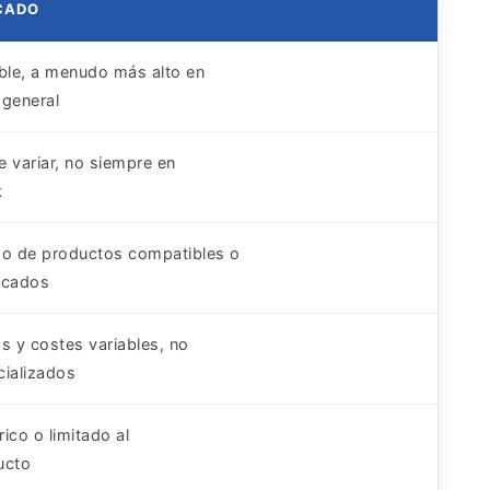
CADO
ble, a menudo más alto en
l general
 variar, no siempre en
k
go de productos compatibles o
ficados
s y costes variables, no
cializados
ico o limitado al
ucto