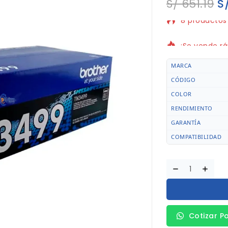
S/
651.19
S
8 productos 
¡Se vende rá
MARCA
CÓDIGO
COLOR
RENDIMIENTO
GARANTÍA
COMPATIBILIDAD
Cotizar P