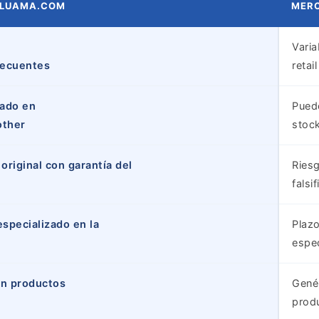
ALUAMA.COM
MER
Varia
recuentes
retai
zado en
Puede
other
stoc
riginal con garantía del
Ries
falsi
especializado en la
Plazo
espe
en productos
Genér
prod