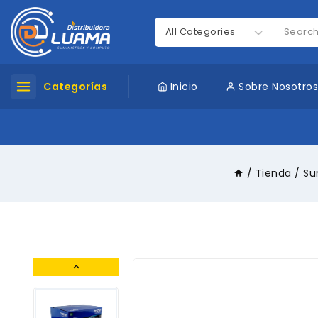
Categorías
Inicio
Sobre Nosotro
/
Tienda
/
Su