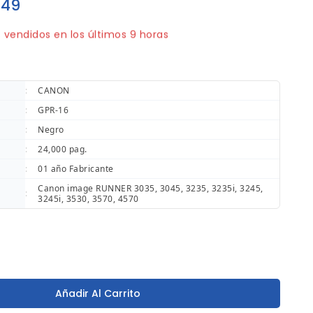
49
 vendidos en los últimos 9 horas
pido! ¡Terminado! 4 la gente tiene en su carrito
:
CANON
:
GPR-16
:
Negro
:
24,000 pag.
:
01 año Fabricante
Canon image RUNNER 3035, 3045, 3235, 3235i, 3245,
:
3245i, 3530, 3570, 4570
Añadir Al Carrito