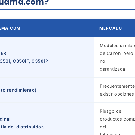
aluama.com?
UAMA.COM
MERCADO
Modelos similar
NER
de Canon, pero 
350i, C350iF, C350iP
no
garantizada.
Frecuentemente 
lto rendimiento)
existir opcione
Riesgo de
ginal
productos compa
ía del distribuidor.
del
fabricante.