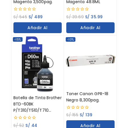
Magenta 3,500pag.
Magenta 48.8ML
0
0
S/
545
S/
489
S/
39.69
S/
35.99
out
out
of
of
Añadir Al
Añadir Al
5
5
Carrito
Carrito
-15%
-10%
Toner Canon GPR-18
Botella de Tinta Brother
Negro 8,300pag.
BTD-60BK
P/T310/T510/T710
0
S/
155
S/
139
Negro 108ML
out
of
0
S/
52
S/
44
Añadir Al
5