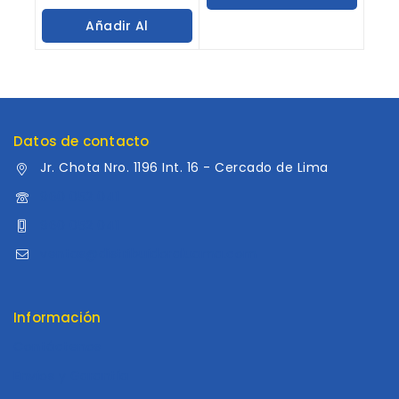
out
of
Carrito
Añadir Al
5
Carrito
Datos de contacto
Jr. Chota Nro. 1196 Int. 16 - Cercado de Lima
960 052 041
960 052 041
ventas@distribuidoraluama.com
Información
Contáctenos
Envios y Garantía