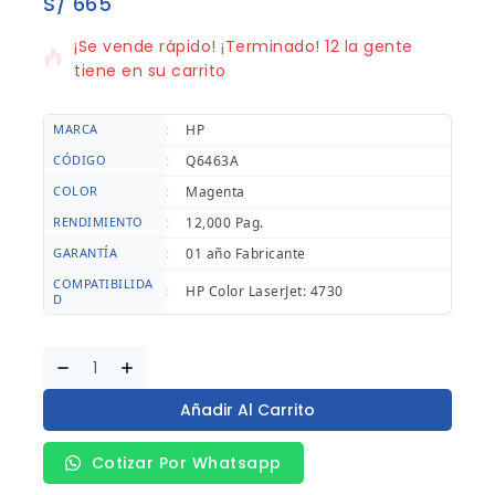
S/
665
19 productos vendidos en los últimos 6 horas
¡Se vende rápido! ¡Terminado! 12 la gente
tiene en su carrito
MARCA
:
HP
CÓDIGO
:
Q6463A
COLOR
:
Magenta
RENDIMIENTO
:
12,000 Pag.
GARANTÍA
:
01 año Fabricante
COMPATIBILIDA
:
HP Color LaserJet: 4730
D
Añadir Al Carrito
Cotizar Por Whatsapp