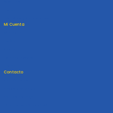
Nosotros
Tienda
Términos y Condiciones
Mi Cuenta
Mi cuenta
Pedido
Carrito
Lista de Deseos
Tienda
Contacto
Contáctenos
Envios y Garantía
Formas de Pago
Libro de reclamaciones