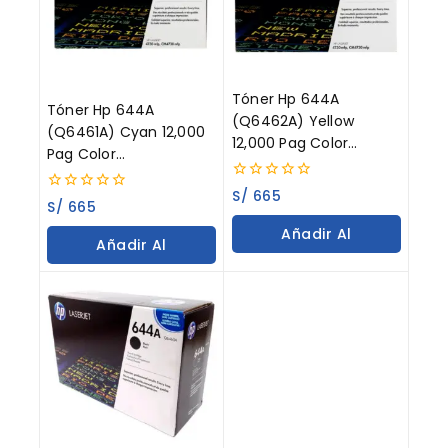
Tóner Hp 644A
Tóner Hp 644A
(Q6462A) Yellow
(Q6461A) Cyan 12,000
12,000 Pag Color
Pag Color
LaserJet 4730
LaserJet 4730
0
S/
665
0
S/
665
out
out
of
Añadir Al
of
5
Añadir Al
5
Carrito
Carrito