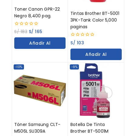
Toner Canon GPR-22
Tintas Brother BT-5001
Negro 8,400 pag.
3PK-Tank Color 5,000
paginas
0
S/
183
S/
165
out
of
0
S/
103
Añadir Al
5
out
of
Carrito
Añadir Al
5
Carrito
-10%
-9%
Tóner Samsung CLT-
Botella De Tinta
M506L SU309A
Brother BT-5001M