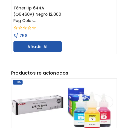
Tóner Hp 644A
(Q6460A) Negro 12,000
Pag Color
LaserJet 4730
0
S/
758
out
of
Añadir Al
5
Carrito
Productos relacionados
-10%