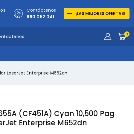
mos
Contáctenos
¡LAS MEJORES OFERTAS!
960 052 041
0
ontáctenos
or LaserJet Enterprise M652dn
655A (CF451A) Cyan 10,500 Pag
erJet Enterprise M652dn