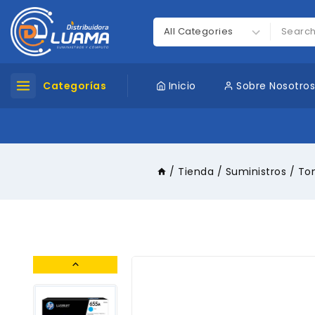
Categorías
Inicio
Sobre Nosotro
/
Tienda
/
Suministros
/
To