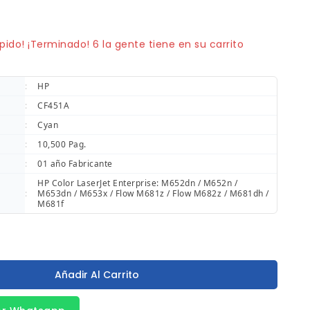
vendidos en los últimos 5 horas
pido! ¡Terminado! 6 la gente tiene en su carrito
:
HP
:
CF451A
:
Cyan
:
10,500 Pag.
:
01 año Fabricante
HP Color LaserJet Enterprise: M652dn / M652n /
:
M653dn / M653x / Flow M681z / Flow M682z / M681dh /
M681f
Añadir Al Carrito