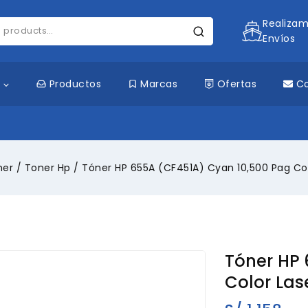
Realiza
Envíos
s
Productos
Marcas
Ofertas
C
ner
/
Toner Hp
/
Tóner HP 655A (CF451A) Cyan 10,500 Pag Col
Tóner HP 
Color Las