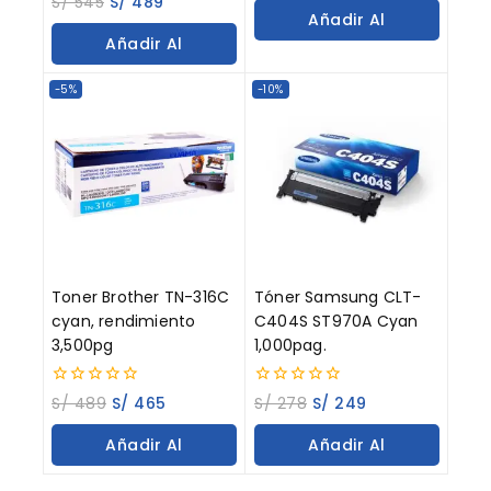
S/
545
S/
489
of
out
Añadir Al
5
of
Añadir Al
5
Carrito
Carrito
-5%
-10%
Toner Brother TN-316C
Tóner Samsung CLT-
cyan, rendimiento
C404S ST970A Cyan
3,500pg
1,000pag.
0
0
S/
489
S/
465
S/
278
S/
249
out
out
of
of
Añadir Al
Añadir Al
5
5
Carrito
Carrito