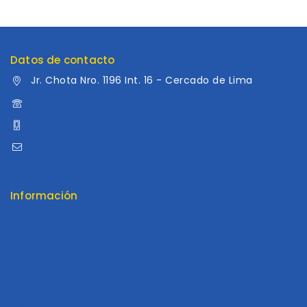
Datos de contacto
Jr. Chota Nro. 1196 Int. 16 - Cercado de Lima
960 052 041
960 052 041
ventas@distribuidoraluama.com
Información
Contáctenos
Envios y Garantía
Nosotros
Tienda