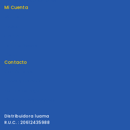
Términos y Condiciones
Mi Cuenta
Mi cuenta
Pedido
Carrito
Lista de Deseos
Tienda
Contacto
Contáctenos
Envios y Garantía
Formas de Pago
Libro de reclamaciones
Distribuidora luama
R.U.C. : 20612435988