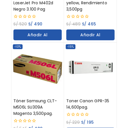
LaserJet Pro M402d
yellow, Rendimiento
Negro 3.100 Pag
3,500pg
0
0
S/
520
S/
490
S/
489
S/
465
out
out
of
of
Añadir Al
Añadir Al
5
5
Carrito
Carrito
-10%
-15%
Tóner Samsung CLT-
Toner Canon GPR-35
M506L SU309A
14,600pag.
Magenta 3,500pag.
0
S/
229
S/
195
out
0