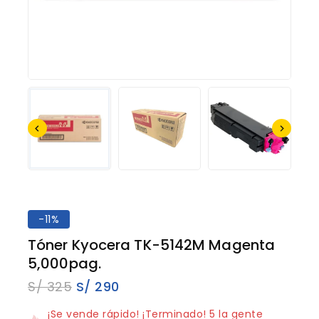
-11%
Tóner Kyocera TK-5142M Magenta
5,000pag.
S/
325
S/
290
15 productos vendidos en los últimos 18 horas
¡Se vende rápido! ¡Terminado! 5 la gente