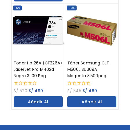
Carrito
-6%
-10%
Toner Hp 26A (CF226A)
Tóner Samsung CLT-
LaserJet Pro M402d
M506L SU309A
Negro 3.100 Pag
Magenta 3,500pag.
0
0
S/
520
S/
490
S/
545
S/
489
out
out
of
of
Añadir Al
Añadir Al
5
5
Carrito
Carrito