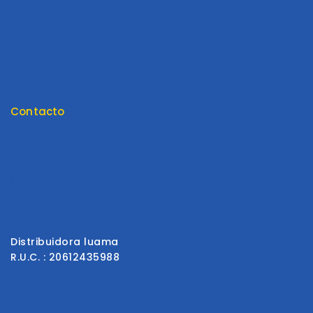
Mi cuenta
Pedido
Carrito
Lista de Deseos
Tienda
Contacto
Contáctenos
Envios y Garantía
Formas de Pago
Libro de reclamaciones
Distribuidora luama
R.U.C. : 20612435988