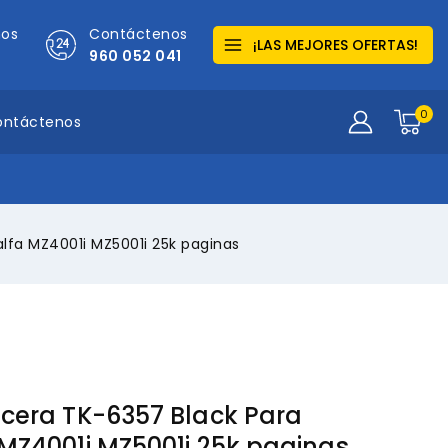
mos
Contáctenos
¡LAS MEJORES OFERTAS!
960 052 041
0
ontáctenos
lfa MZ4001i MZ5001i 25k paginas
cera TK-6357 Black Para
MZ4001i MZ5001i 25k paginas