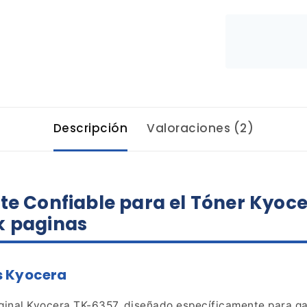
Descripción
Valoraciones (2)
nte Confiable para el Tóner Kyoc
k paginas
s Kyocera
ginal Kyocera TK-6357, diseñado específicamente para gar