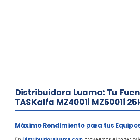
Distribuidora Luama: Tu Fue
TASKalfa MZ4001i MZ5001i 25
Máximo Rendimiento para tus Equipo
En
Distribuidoraluama.com
proveemos el tóner ori