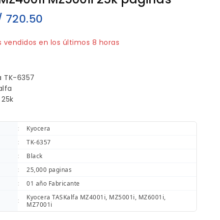
/
720.50
 vendidos en los últimos 8 horas
ápido! 1 persona tiene en su carrito
:
Kyocera
:
TK-6357
:
Black
:
25,000 paginas
:
01 año Fabricante
Kyocera TASKalfa MZ4001i, MZ5001i, MZ6001i,
:
MZ7001i