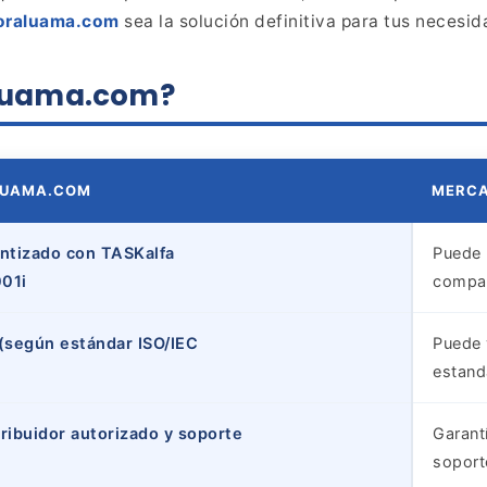
doraluama.com
sea la solución definitiva para tus necesi
raluama.com?
LUAMA.COM
MERC
ntizado con TASKalfa
Puede 
01i
compat
(según estándar ISO/IEC
Puede 
estand
tribuidor autorizado y soporte
Garant
soport