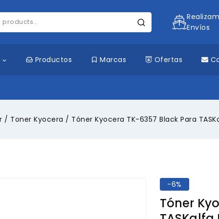
Realiza
Envíos
s
Productos
Marcas
Ofertas
C
r
/
Toner Kyocera
/
Tóner Kyocera TK-6357 Black Para TASKa
-6%
Tóner Kyo
TASKalfa 