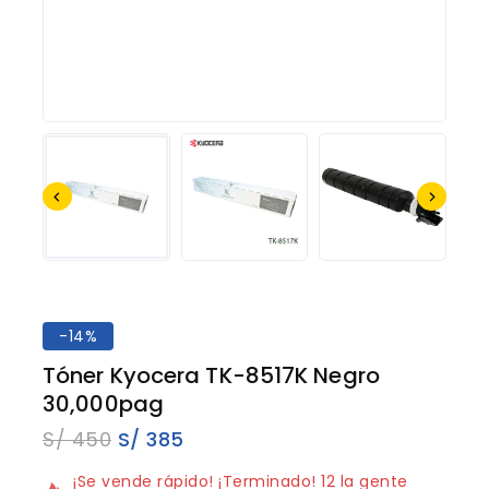
-14%
Tóner Kyocera TK-8517K Negro
30,000pag
S/
450
S/
385
19 productos vendidos en los últimos 2 horas
¡Se vende rápido! ¡Terminado! 12 la gente