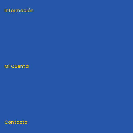
Información
Contáctenos
Envios y Garantía
Nosotros
Tienda
Términos y Condiciones
Mi Cuenta
Mi cuenta
Pedido
Carrito
Lista de Deseos
Tienda
Contacto
Contáctenos