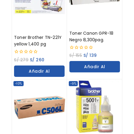
Toner Canon GPR-18
Toner Brother TN-221Y
Negro 8,300pag.
yellow 1,400 pg
0
S/
155
S/
139
0
out
S/
279
S/
260
out
of
Añadir Al
of
5
Añadir Al
5
Carrito
Carrito
-10%
-9%