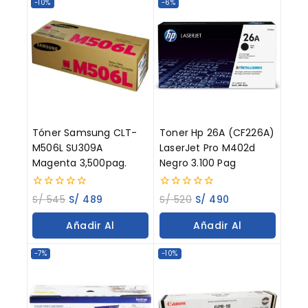
-10%
-6%
Tóner Samsung CLT-
Toner Hp 26A (CF226A)
M506L SU309A
LaserJet Pro M402d
Magenta 3,500pag.
Negro 3.100 Pag
0
0
S/
545
S/
489
S/
520
S/
490
out
out
of
of
Añadir Al
Añadir Al
5
5
Carrito
Carrito
-7%
-10%