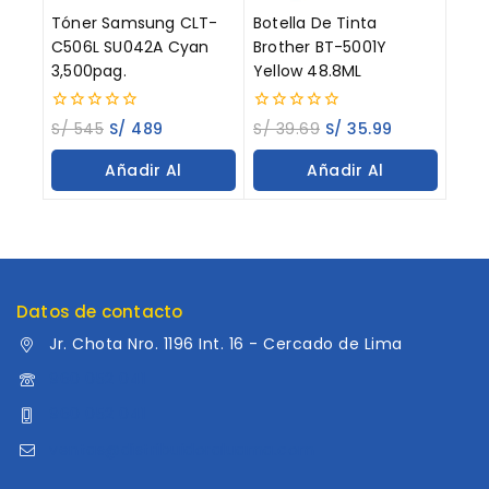
Tóner Samsung CLT-
Botella De Tinta
C506L SU042A Cyan
Brother BT-5001Y
3,500pag.
Yellow 48.8ML
0
0
S/
545
S/
489
S/
39.69
S/
35.99
out
out
of
of
Añadir Al
Añadir Al
5
5
Carrito
Carrito
Datos de contacto
Jr. Chota Nro. 1196 Int. 16 - Cercado de Lima
960 052 041
960 052 041
ventas@distribuidoraluama.com