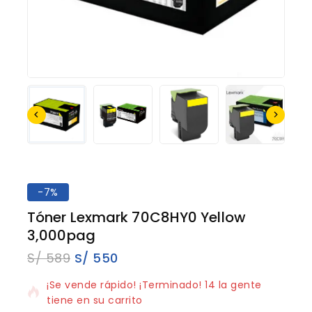
-7%
Tóner Lexmark 70C8HY0 Yellow
3,000pag
S/
589
S/
550
17 productos vendidos en los últimos 4 horas
¡Se vende rápido! ¡Terminado! 14 la gente
tiene en su carrito