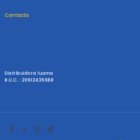
Tienda
Contacto
Contáctenos
Envios y Garantía
Formas de Pago
Libro de reclamaciones
Distribuidora luama
R.U.C. : 20612435988