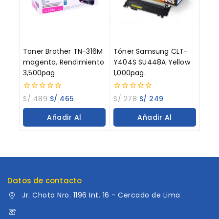
Toner Brother TN-316M
Tóner Samsung CLT-
magenta, Rendimiento
Y404S SU448A Yellow
3,500pag.
1,000pag.
0
0
S/
489
S/
465
S/
278
S/
249
out
out
of
of
Añadir Al
Añadir Al
5
5
Carrito
Carrito
Datos de contacto
Jr. Chota Nro. 1196 Int. 16 - Cercado de Lima
960 052 041