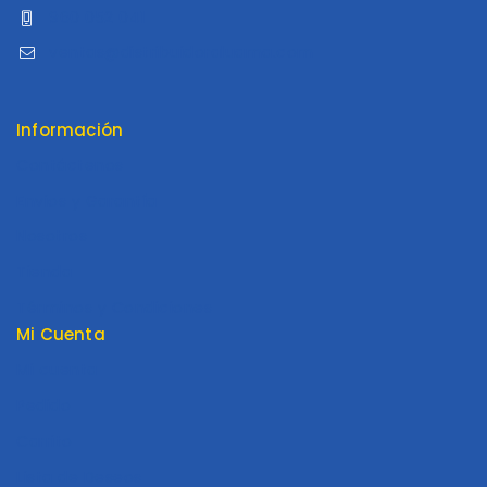
960 052 041
ventas@distribuidoraluama.com
Información
Contáctenos
Envios y Garantía
Nosotros
Tienda
Términos y Condiciones
Mi Cuenta
Mi cuenta
Pedido
Carrito
Lista de Deseos