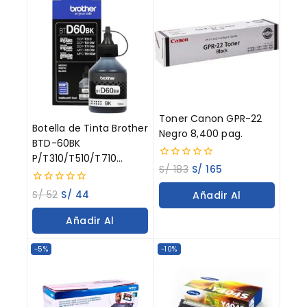
Toner Canon GPR-22
Botella de Tinta Brother
Negro 8,400 pag.
BTD-60BK
P/T310/T510/T710
0
S/
183
S/
165
Negro 108ML
out
of
0
S/
52
S/
44
Añadir Al
5
out
of
Carrito
Añadir Al
5
Carrito
-5%
-10%