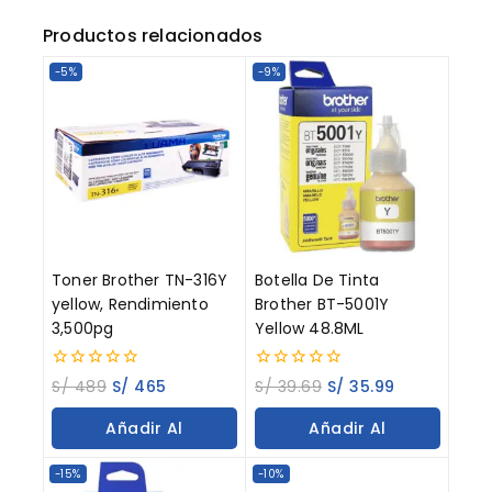
Productos relacionados
-5%
-9%
Toner Brother TN-316Y
Botella De Tinta
yellow, Rendimiento
Brother BT-5001Y
3,500pg
Yellow 48.8ML
0
0
S/
489
S/
465
S/
39.69
S/
35.99
out
out
of
of
Añadir Al
Añadir Al
5
5
Carrito
Carrito
-15%
-10%