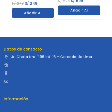
S/
625
S/
599
0
S/
278
S/
249
out
out
of
Añadir Al
of
5
Añadir Al
5
Carrito
Carrito
Datos de contacto
Jr. Chota Nro. 1196 Int. 16 - Cercado de Lima
960 052 041
960 052 041
ventas@distribuidoraluama.com
Información
Contáctenos