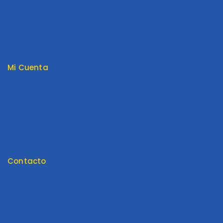
Envios y Garantía
Nosotros
Tienda
Términos y Condiciones
Mi Cuenta
Mi cuenta
Pedido
Carrito
Lista de Deseos
Tienda
Contacto
Contáctenos
Envios y Garantía
Formas de Pago