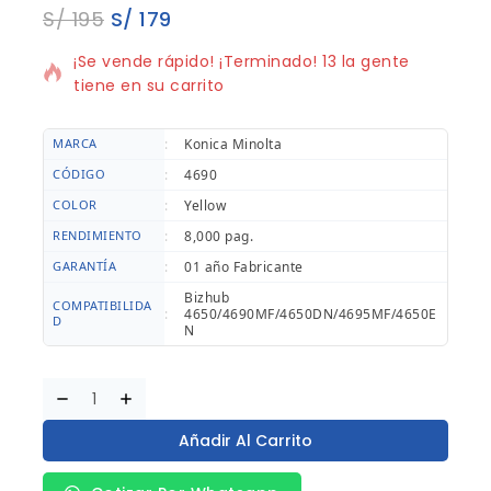
S/
195
S/
179
14 productos vendidos en los últimos 3 horas
¡Se vende rápido! ¡Terminado! 13 la gente
tiene en su carrito
MARCA
:
Konica Minolta
CÓDIGO
:
4690
COLOR
:
Yellow
RENDIMIENTO
:
8,000 pag.
GARANTÍA
:
01 año Fabricante
Bizhub
COMPATIBILIDA
:
4650/4690MF/4650DN/4695MF/4650E
D
N
Añadir Al Carrito