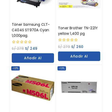
Tóner Samsung CLT-
Toner Brother TN-221Y
C404S ST970A Cyan
yellow 1,400 pg
1,000pag.
0
S/
279
S/
260
0
S/
278
S/
249
out
out
of
of
Añadir Al
5
Añadir Al
5
Carrito
Carrito
-10%
-10%