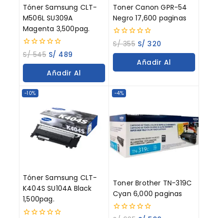
Tóner Samsung CLT-
Toner Canon GPR-54
M506L SU309A
Negro 17,600 paginas
Magenta 3,500pag.
0
S/
355
S/
320
out
0
S/
545
S/
489
of
out
Añadir Al
5
of
Añadir Al
5
Carrito
Carrito
-10%
-4%
Tóner Samsung CLT-
Toner Brother TN-319C
K404S SU104A Black
Cyan 6,000 paginas
1,500pag.
0