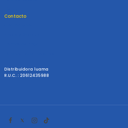
Tienda
Contacto
Contáctenos
Envios y Garantía
Formas de Pago
Libro de reclamaciones
Distribuidora luama
R.U.C. : 20612435988