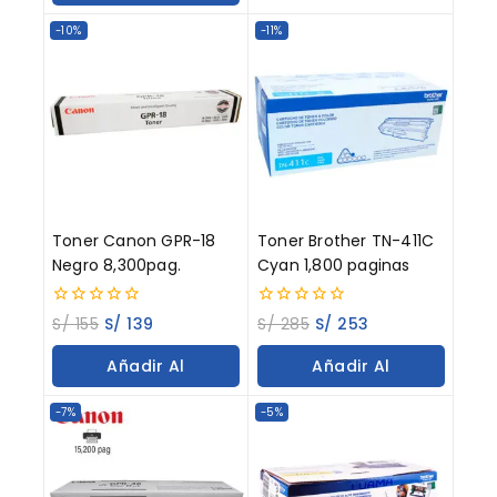
Carrito
-10%
-11%
Toner Canon GPR-18
Toner Brother TN-411C
Negro 8,300pag.
Cyan 1,800 paginas
0
0
S/
155
S/
139
S/
285
S/
253
out
out
of
of
Añadir Al
Añadir Al
5
5
Carrito
Carrito
-7%
-5%