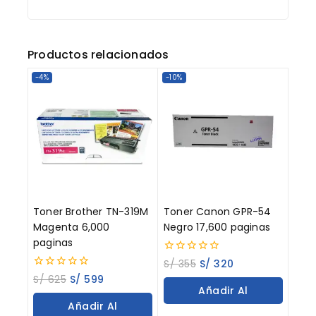
Productos relacionados
-4%
-10%
Toner Brother TN-319M
Toner Canon GPR-54
Magenta 6,000
Negro 17,600 paginas
paginas
0
S/
355
S/
320
out
0
S/
625
S/
599
of
out
Añadir Al
5
of
Añadir Al
5
Carrito