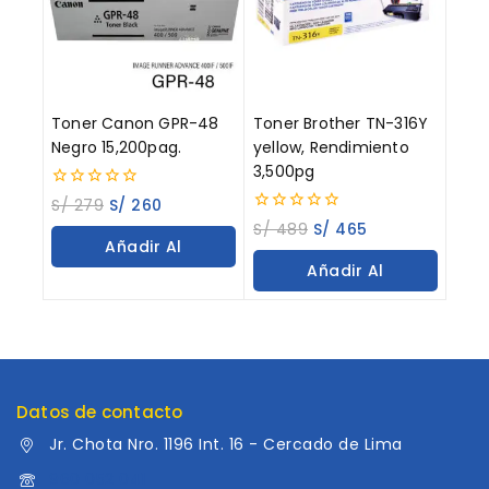
Toner Canon GPR-48
Toner Brother TN-316Y
Negro 15,200pag.
yellow, Rendimiento
3,500pg
0
S/
279
S/
260
out
0
S/
489
S/
465
of
out
Añadir Al
5
of
Añadir Al
5
Carrito
Carrito
Datos de contacto
Jr. Chota Nro. 1196 Int. 16 - Cercado de Lima
960 052 041