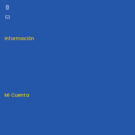
960 052 041
ventas@distribuidoraluama.com
Información
Contáctenos
Envios y Garantía
Nosotros
Tienda
Términos y Condiciones
Mi Cuenta
Mi cuenta
Pedido
Carrito
Lista de Deseos