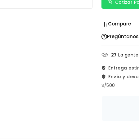
Cotizar P
Compare
Pregúntanos
27
La gente
Entrega est
Envío y devo
S/500