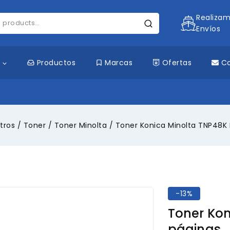
Realiza
Envíos
s
Productos
Marcas
Ofertas
C
tros
/
Toner
/
Toner Minolta
/
Toner Konica Minolta TNP48K 
-13%
Toner Kon
páginas