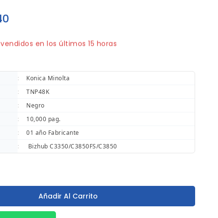
40
vendidos en los últimos 15 horas
pido! ¡Terminado! 6 la gente tiene en su carrito
:
Konica Minolta
:
TNP48K
:
Negro
:
10,000 pag.
:
01 año Fabricante
:
Bizhub C3350/C3850FS/C3850
Añadir Al Carrito