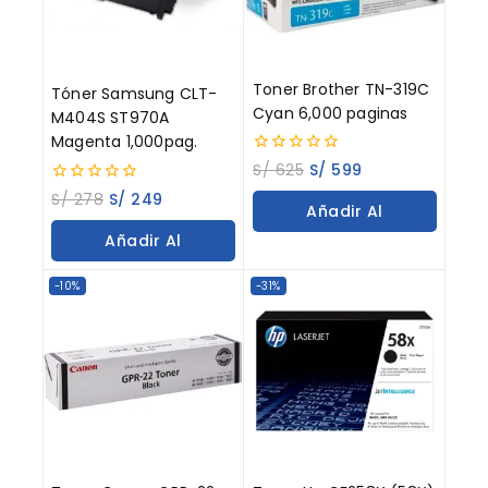
Toner Brother TN-319C
Tóner Samsung CLT-
Cyan 6,000 paginas
M404S ST970A
Magenta 1,000pag.
0
S/
625
S/
599
out
0
S/
278
S/
249
of
Añadir Al
out
5
of
Añadir Al
Carrito
5
Carrito
-10%
-31%