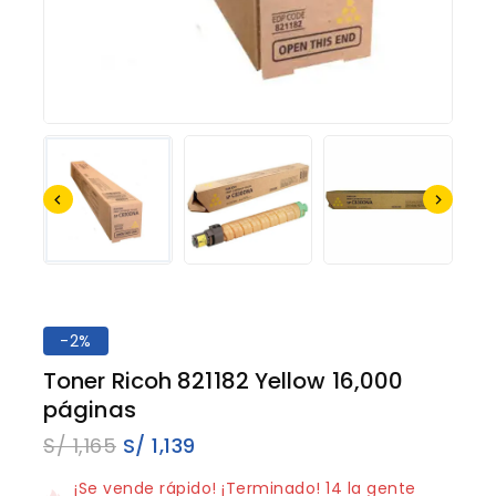
-2%
Toner Ricoh 821182 Yellow 16,000
páginas
S/
1,165
S/
1,139
10 productos vendidos en los últimos 12 horas
¡Se vende rápido! ¡Terminado! 14 la gente