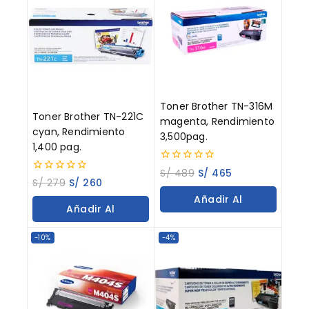
Toner Brother TN-316M
Toner Brother TN-221C
magenta, Rendimiento
cyan, Rendimiento
3,500pag.
1,400 pag.
0
S/
489
S/
465
0
out
S/
279
S/
260
out
of
Añadir Al
of
5
Añadir Al
5
Carrito
Carrito
-10%
-4%