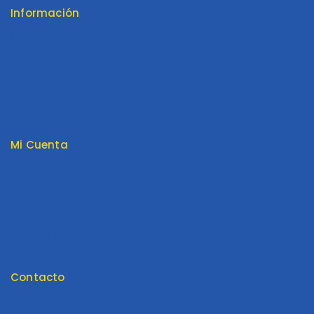
Información
Contáctenos
Envios y Garantía
Nosotros
Tienda
Términos y Condiciones
Mi Cuenta
Mi cuenta
Pedido
Carrito
Lista de Deseos
Tienda
Contacto
Contáctenos