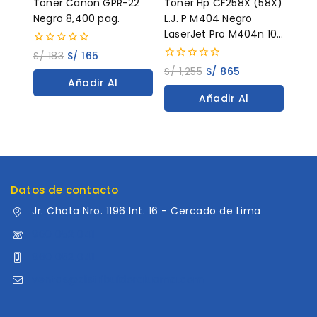
Toner Canon GPR-22
Toner Hp CF258X (58X)
Negro 8,400 pag.
L.J. P M404 Negro
LaserJet Pro M404n 10K
Paginas
0
S/
183
S/
165
out
0
S/
1,255
S/
865
of
out
Añadir Al
5
of
Añadir Al
5
Carrito
Carrito
Datos de contacto
Jr. Chota Nro. 1196 Int. 16 - Cercado de Lima
960 052 041
960 052 041
ventas@distribuidoraluama.com