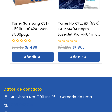
Tóner Samsung CLT-
Toner Hp CF258X (58X)
C506L SU042A Cyan
L.J. P M404 Negro
3,500pag.
LaserJet Pro M404n 10K
Paginas
0
0
S/
545
S/
489
S/
1,255
S/
865
out
out
of
of
Añadir Al
Añadir Al
5
5
Carrito
Carrito
Datos de contacto
Jr. Chota Nro. 1196 Int. 16 - Cercado de Lima
960 052 041