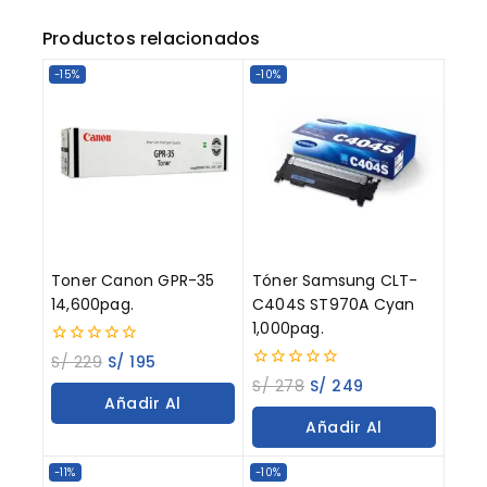
Productos relacionados
-15%
-10%
Toner Canon GPR-35
Tóner Samsung CLT-
14,600pag.
C404S ST970A Cyan
1,000pag.
0
S/
229
S/
195
out
0
S/
278
S/
249
of
out
Añadir Al
5
of
Añadir Al
5
Carrito
Carrito
-11%
-10%