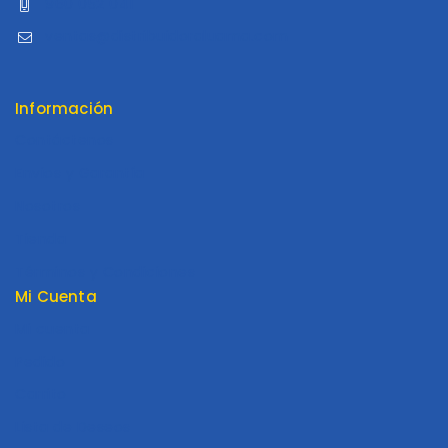
960 052 041
ventas@distribuidoraluama.com
Información
Contáctenos
Envios y Garantía
Nosotros
Tienda
Términos y Condiciones
Mi Cuenta
Mi cuenta
Pedido
Carrito
Lista de Deseos