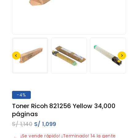
-4%
Toner Ricoh 821256 Yellow 34,000
páginas
S/
1,140
S/
1,099
13 productos vendidos en los últimos 5 horas
¡Se vende rápido! ¡Terminado! 14 la gente