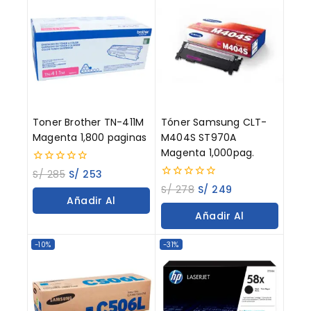
Toner Brother TN-411M
Tóner Samsung CLT-
Magenta 1,800 paginas
M404S ST970A
Magenta 1,000pag.
0
S/
285
S/
253
out
0
S/
278
S/
249
of
out
Añadir Al
5
of
Añadir Al
5
Carrito
Carrito
-10%
-31%