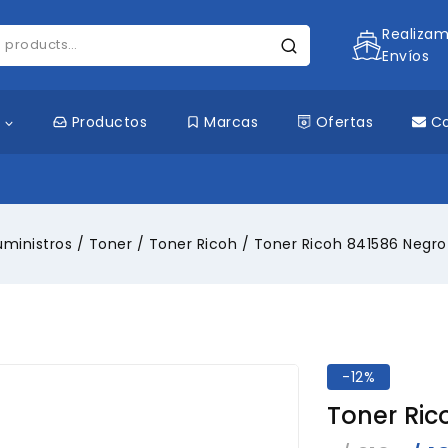
Realiza
Envíos
s
Productos
Marcas
Ofertas
C
uministros
/
Toner
/
Toner Ricoh
/
Toner Ricoh 841586 Negro
-12%
Toner Ric