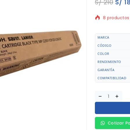
S/
210
S/
1
8 productos 
¡Se vende rá
MARCA
CÓDIGO
COLOR
RENDIMIENTO
GARANTÍA
COMPATIBILIDAD
Cotizar P