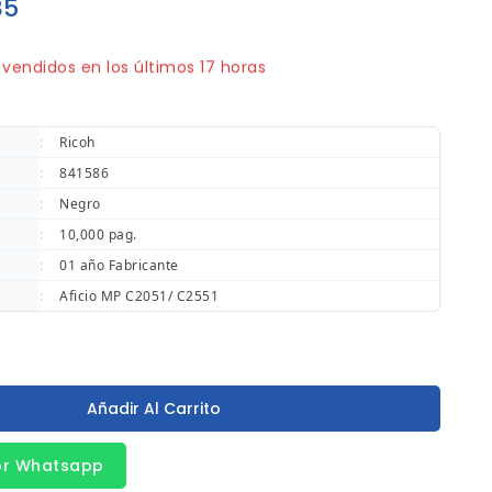
85
vendidos en los últimos 17 horas
pido! ¡Terminado! 7 la gente tiene en su carrito
:
Ricoh
:
841586
:
Negro
:
10,000 pag.
:
01 año Fabricante
:
Aficio MP C2051/ C2551
Añadir Al Carrito
or Whatsapp