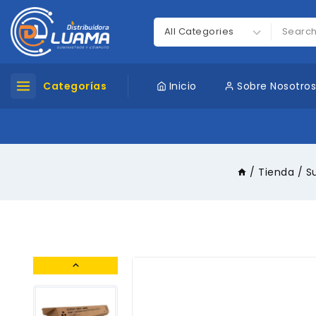
Categorías
Inicio
Sobre Nosotro
/
Tienda
/
S