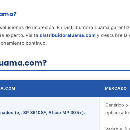
uama?
soluciones de impresión. En
Distribuidora Luama garanti
ía experto. Visita
distribuidoraluama.com
y descubre la 
ionamiento continuo.
aluama.com?
MA.COM
MERCADO
Genérico o 
nados (ej. SP 3610SF, Aficio MP 305+).
optimizado 
Variable. P