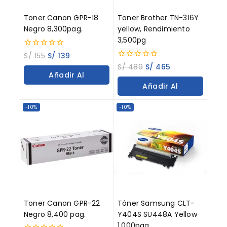
Toner Canon GPR-18
Toner Brother TN-316Y
Negro 8,300pag.
yellow, Rendimiento
3,500pg
0
S/
155
S/
139
out
0
S/
489
S/
465
of
out
Añadir Al
5
of
Añadir Al
5
Carrito
Carrito
-10%
-10%
Toner Canon GPR-22
Tóner Samsung CLT-
Negro 8,400 pag.
Y404S SU448A Yellow
1,000pag.