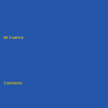
Envios y Garantía
Nosotros
Tienda
Términos y Condiciones
Mi Cuenta
Mi cuenta
Pedido
Carrito
Lista de Deseos
Tienda
Contacto
Contáctenos
Envios y Garantía
Formas de Pago