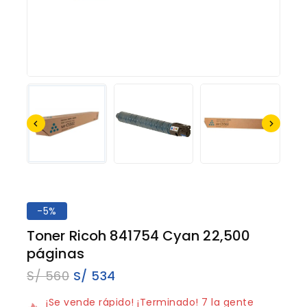
-5%
Toner Ricoh 841754 Cyan 22,500
páginas
S/
560
S/
534
2 productos vendidos en los últimos 13 horas
¡Se vende rápido! ¡Terminado! 7 la gente