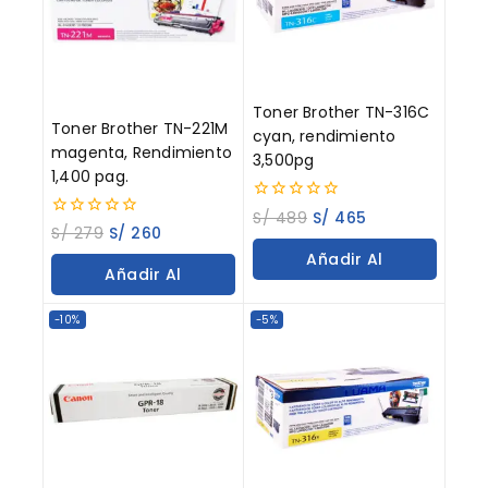
Toner Brother TN-316C
Toner Brother TN-221M
cyan, rendimiento
magenta, Rendimiento
3,500pg
1,400 pag.
0
S/
489
S/
465
0
out
S/
279
S/
260
out
of
Añadir Al
of
5
Añadir Al
5
Carrito
Carrito
-10%
-5%