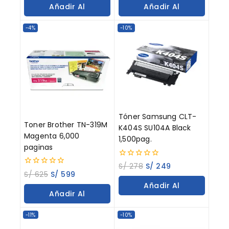
of
of
Añadir Al
Añadir Al
5
5
Carrito
Carrito
-4%
-10%
Tóner Samsung CLT-
Toner Brother TN-319M
K404S SU104A Black
Magenta 6,000
1,500pag.
paginas
0
S/
278
S/
249
out
0
S/
625
S/
599
of
out
Añadir Al
5
of
Añadir Al
5
Carrito
Carrito
-11%
-10%