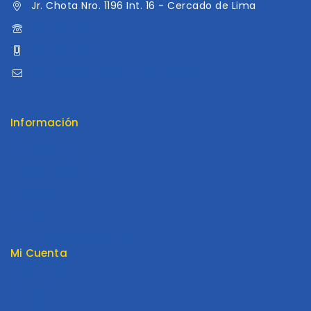
Jr. Chota Nro. 1196 Int. 16 - Cercado de Lima
960 052 041
960 052 041
ventas@distribuidoraluama.com
Información
Contáctenos
Envios y Garantía
Nosotros
Tienda
Términos y Condiciones
Mi Cuenta
Mi cuenta
Pedido