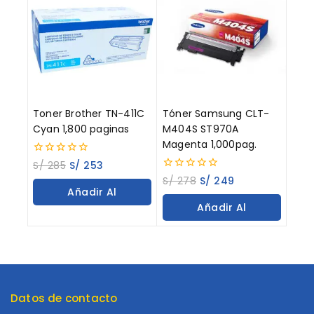
Toner Brother TN-411C
Tóner Samsung CLT-
Cyan 1,800 paginas
M404S ST970A
Magenta 1,000pag.
0
S/
285
S/
253
out
0
S/
278
S/
249
of
out
Añadir Al
5
of
Añadir Al
5
Carrito
Carrito
Datos de contacto