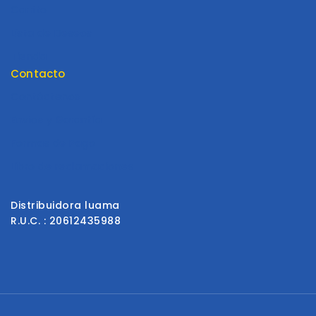
Carrito
Lista de Deseos
Tienda
Contacto
Contáctenos
Envios y Garantía
Formas de Pago
Libro de reclamaciones
Distribuidora luama
R.U.C. : 20612435988