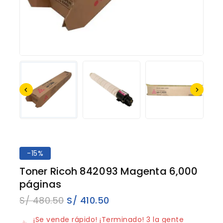
-15%
Toner Ricoh 842093 Magenta 6,000
páginas
S/
480.50
S/
410.50
17 productos vendidos en los últimos 16 horas
¡Se vende rápido! ¡Terminado! 3 la gente