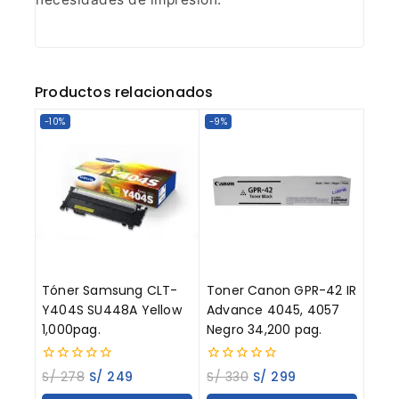
Productos relacionados
-10%
-9%
Tóner Samsung CLT-
Toner Canon GPR-42 IR
Y404S SU448A Yellow
Advance 4045, 4057
1,000pag.
Negro 34,200 pag.
0
0
S/
278
S/
249
S/
330
S/
299
out
out