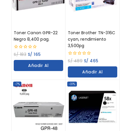
Toner Canon GPR-22
Toner Brother TN-316C
Negro 8,400 pag.
cyan, rendimiento
3,500pg
0
S/
183
S/
165
out
0
S/
489
S/
465
of
out
Añadir Al
5
of
Añadir Al
5
Carrito
Carrito
-7%
-31%