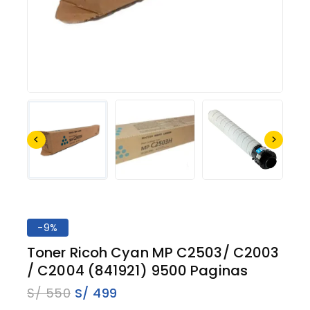
-9%
Toner Ricoh Cyan MP C2503/ C2003
/ C2004 (841921) 9500 Paginas
S/
550
S/
499
20 productos vendidos en los últimos 8 horas