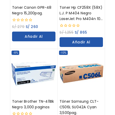
Toner Canon GPR-48
Toner Hp CF258X (58X)
Negro 15,200pag.
L.J. P M404 Negro
LaserJet Pro M404n 10K
Paginas
0
S/
279
S/
260
out
0
S/
1,255
S/
865
of
out
Añadir Al
5
of
Añadir Al
5
Carrito
Carrito
-8%
-10%
Toner Brother TN-411Bk
Tóner Samsung CLT-
Negro 3,000 paginas
C506L SU042A Cyan
3,500pag.