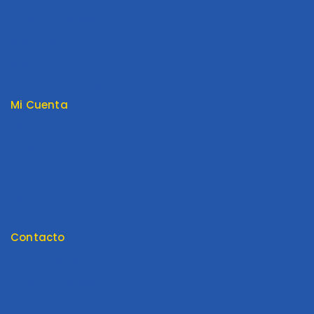
Envios y Garantía
Nosotros
Tienda
Términos y Condiciones
Mi Cuenta
Mi cuenta
Pedido
Carrito
Lista de Deseos
Tienda
Contacto
Contáctenos
Envios y Garantía
Formas de Pago