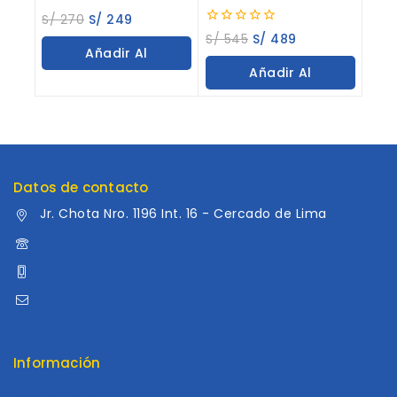
0
S/
270
S/
249
out
0
S/
545
S/
489
of
out
Añadir Al
5
of
Añadir Al
5
Carrito
Carrito
Datos de contacto
Jr. Chota Nro. 1196 Int. 16 - Cercado de Lima
960 052 041
960 052 041
ventas@distribuidoraluama.com
Información
Contáctenos