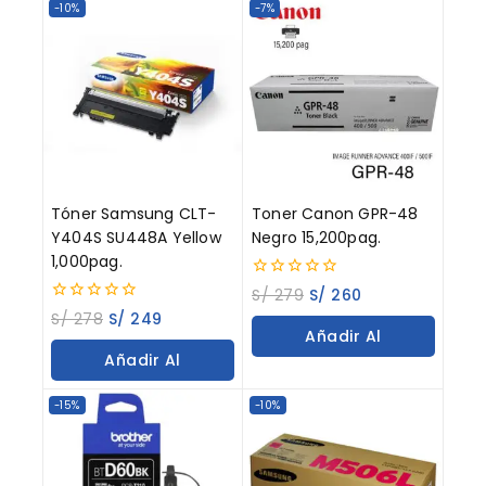
-10%
-7%
Tóner Samsung CLT-
Toner Canon GPR-48
Y404S SU448A Yellow
Negro 15,200pag.
1,000pag.
0
S/
279
S/
260
out
0
S/
278
S/
249
of
out
Añadir Al
5
of
Añadir Al
5
Carrito
Carrito
-15%
-10%