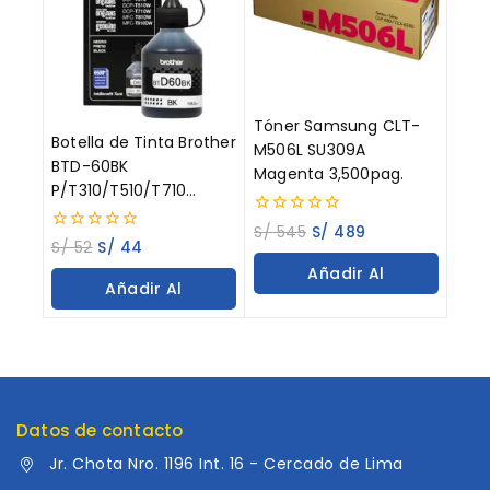
Tóner Samsung CLT-
Botella de Tinta Brother
M506L SU309A
BTD-60BK
Magenta 3,500pag.
P/T310/T510/T710
Negro 108ML
0
S/
545
S/
489
0
out
S/
52
S/
44
out
of
Añadir Al
of
5
Añadir Al
5
Carrito
Carrito
Datos de contacto
Jr. Chota Nro. 1196 Int. 16 - Cercado de Lima