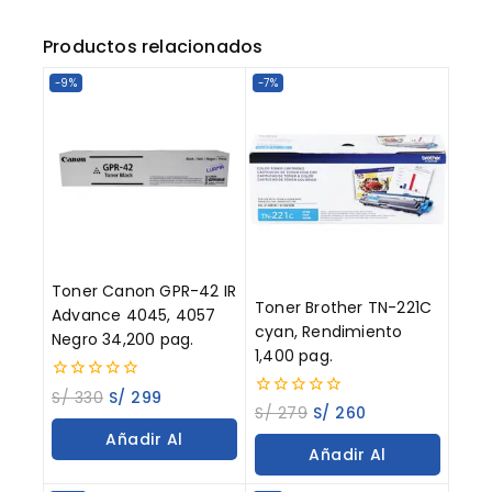
Productos relacionados
-9%
-7%
Toner Canon GPR-42 IR
Toner Brother TN-221C
Advance 4045, 4057
cyan, Rendimiento
Negro 34,200 pag.
1,400 pag.
0
S/
330
S/
299
0
out
S/
279
S/
260
out
of
Añadir Al
of
5
Añadir Al
5
Carrito
Carrito