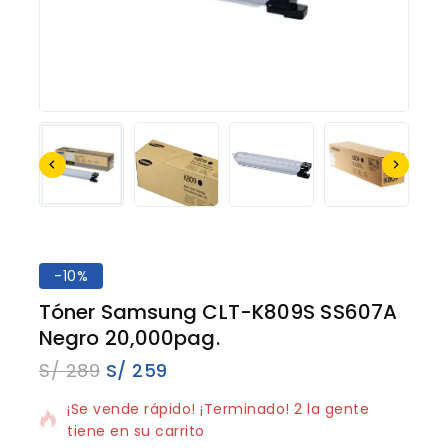
-10%
Tóner Samsung CLT-K809S SS607A
Negro 20,000pag.
S/
289
S/
259
13 productos vendidos en los últimos 17 horas
¡Se vende rápido! ¡Terminado! 2 la gente
tiene en su carrito