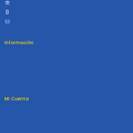
960 052 041
960 052 041
ventas@distribuidoraluama.com
Información
Contáctenos
Envios y Garantía
Nosotros
Tienda
Términos y Condiciones
Mi Cuenta
Mi cuenta
Pedido
Carrito