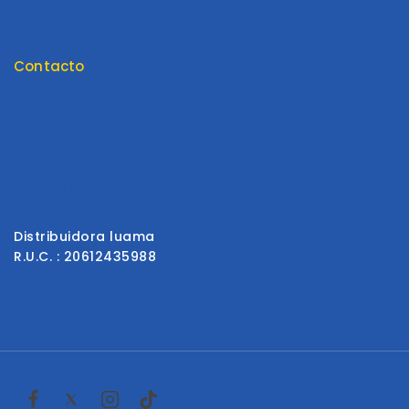
Lista de Deseos
Tienda
Contacto
Contáctenos
Envios y Garantía
Formas de Pago
Libro de reclamaciones
Distribuidora luama
R.U.C. : 20612435988