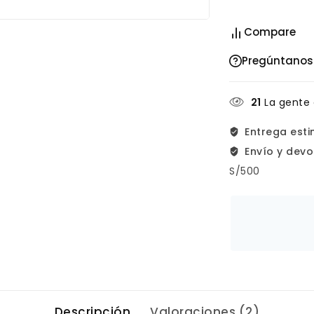
Compare
Pregúntanos
21
La gente 
Entrega est
Envío y devo
S/500
Descripción
Valoraciones (2)