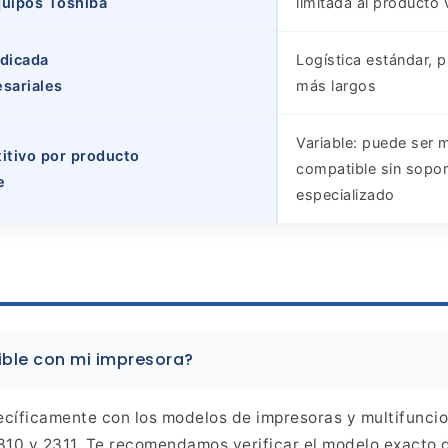
quipos Toshiba
limitada al producto
edicada
Logística estándar, 
esariales
más largos
Variable: puede ser 
itivo por producto
compatible sin sopor
e
especializado
ible
con mi impresora?
cíficamente con los modelos de impresoras y multifunci
10 y 2311. Te recomendamos verificar el modelo exacto 