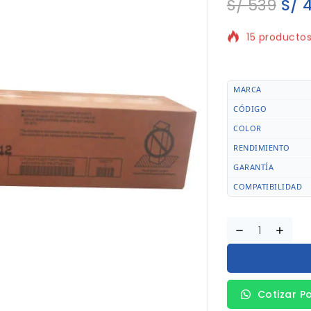
S/
539
S/
4
15 productos
¡Vendiendo r
MARCA
CÓDIGO
COLOR
RENDIMIENTO
GARANTÍA
COMPATIBILIDAD
Cotizar P