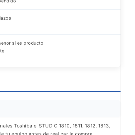
 vendido
plazos
menor si es producto
te
onales
Toshiba e-STUDIO 1810, 1811, 1812, 1813,
de tu
equipo antes de realizar la compra.