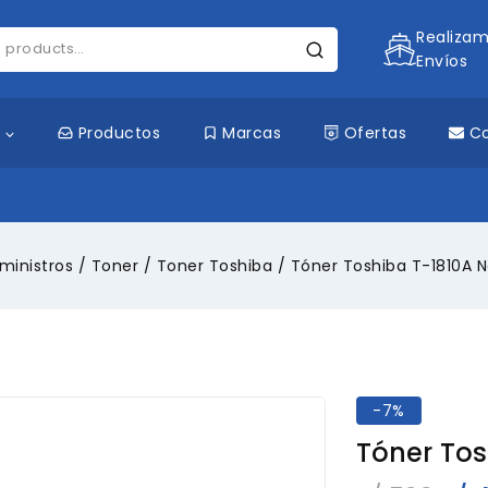
Realiza
Envíos
s
Productos
Marcas
Ofertas
C
ministros
/
Toner
/
Toner Toshiba
/
Tóner Toshiba T-1810A 
-7%
Tóner Tos