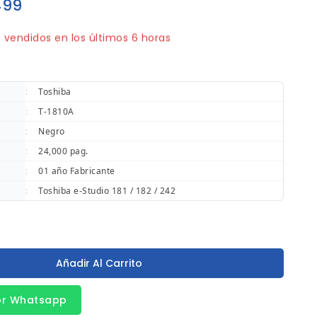
99
 vendidos en los últimos 6 horas
ápido! 1 persona tiene en su carrito
:
Toshiba
:
T-1810A
:
Negro
:
24,000 pag.
:
01 año Fabricante
:
Toshiba e-Studio 181 / 182 / 242
Añadir Al Carrito
or Whatsapp