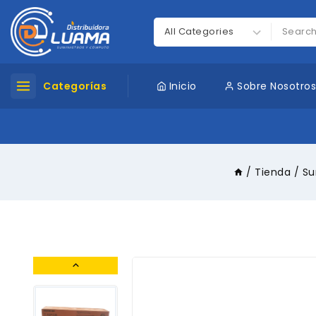
Categorías
Inicio
Sobre Nosotro
/
Tienda
/
Su