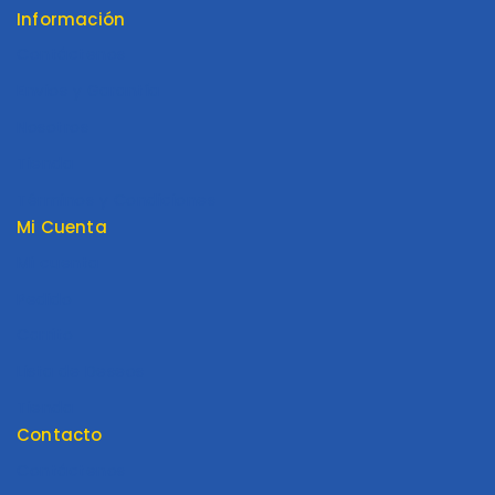
Información
Contáctenos
Envios y Garantía
Nosotros
Tienda
Términos y Condiciones
Mi Cuenta
Mi cuenta
Pedido
Carrito
Lista de Deseos
Tienda
Contacto
Contáctenos