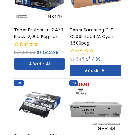
Toner Brother tn-3479
Tóner Samsung CLT-
Black 12,000 Páginas
C506L SU042A Cyan
3,500pag.
0
S/
589.99
S/
543.99
out
0
S/
545
S/
489
of
out
Añadir Al
5
of
Añadir Al
5
Carrito
Carrito
-10%
-7%