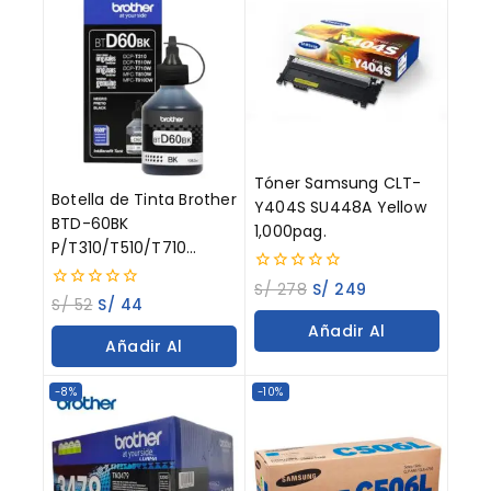
Tóner Samsung CLT-
Botella de Tinta Brother
Y404S SU448A Yellow
BTD-60BK
1,000pag.
P/T310/T510/T710
Negro 108ML
0
S/
278
S/
249
0
out
S/
52
S/
44
out
of
Añadir Al
of
5
Añadir Al
5
Carrito
Carrito
-8%
-10%