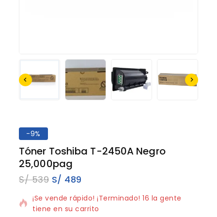
-9%
Tóner Toshiba T-2450A Negro
25,000pag
S/
539
S/
489
13 productos vendidos en los últimos 7 horas
¡Se vende rápido! ¡Terminado! 16 la gente
tiene en su carrito