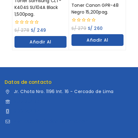
Tóner Samsung CLT-
Toner Canon GPR-48
K404S SU104A Black
Negro 15,200pag.
1,500pag.
0
S/
279
S/
260
0
S/
278
S/
249
out
out
of
of
Añadir Al
5
Añadir Al
5
Carrito
Carrito
Datos de contacto
Jr. Chota Nro. 1196 Int. 16 - Cercado de Lima
960 052 041
960 052 041
ventas@distribuidoraluama.com