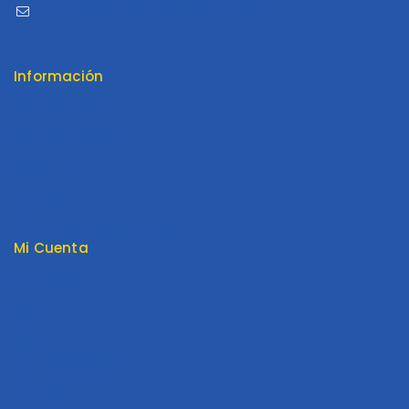
ventas@distribuidoraluama.com
Información
Contáctenos
Envios y Garantía
Nosotros
Tienda
Términos y Condiciones
Mi Cuenta
Mi cuenta
Pedido
Carrito
Lista de Deseos
Tienda