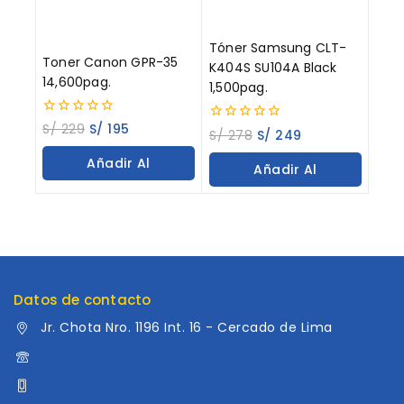
Tóner Samsung CLT-
Toner Canon GPR-35
K404S SU104A Black
14,600pag.
1,500pag.
0
S/
229
S/
195
0
S/
278
S/
249
out
out
of
of
Añadir Al
5
Añadir Al
5
Carrito
Carrito
Datos de contacto
Jr. Chota Nro. 1196 Int. 16 - Cercado de Lima
960 052 041
960 052 041