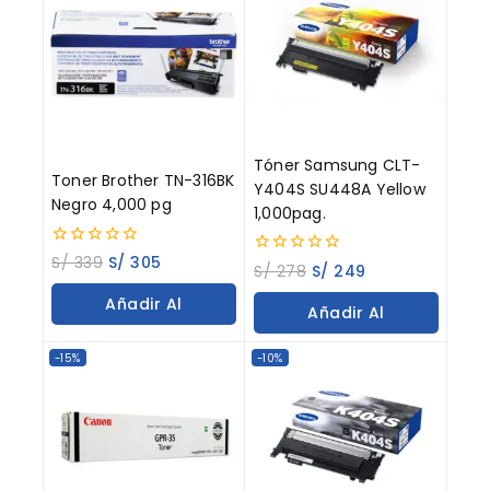
Tóner Samsung CLT-
Toner Brother TN-316BK
Y404S SU448A Yellow
Negro 4,000 pg
1,000pag.
0
S/
339
S/
305
0
S/
278
S/
249
out
out
of
of
Añadir Al
5
Añadir Al
5
Carrito
Carrito
-15%
-10%