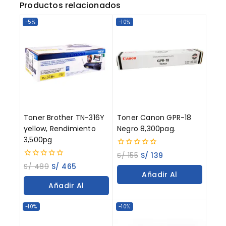
Productos relacionados
-5%
-10%
Toner Brother TN-316Y
Toner Canon GPR-18
yellow, Rendimiento
Negro 8,300pag.
3,500pg
0
S/
155
S/
139
out
0
S/
489
S/
465
of
out
Añadir Al
5
of
Añadir Al
5
Carrito
Carrito
-10%
-10%