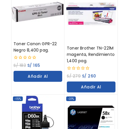
Toner Canon GPR-22
Toner Brother TN-221M
Negro 8,400 pag.
magenta, Rendimiento
1,400 pag.
0
S/
183
S/
165
out
of
0
S/
279
S/
260
Añadir Al
5
out
of
Carrito
Añadir Al
5
Carrito
-15%
-31%