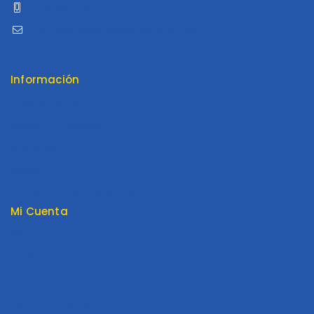
960 052 041
ventas@distribuidoraluama.com
Información
Contáctenos
Envios y Garantía
Nosotros
Tienda
Términos y Condiciones
Mi Cuenta
Mi cuenta
Pedido
Carrito
Lista de Deseos