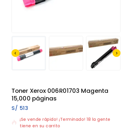
Toner Xerox 006R01703 Magenta
15,000 páginas
S/
513
18 productos vendidos en los últimos 6 horas
¡Se vende rápido! ¡Terminado! 18 la gente
tiene en su carrito