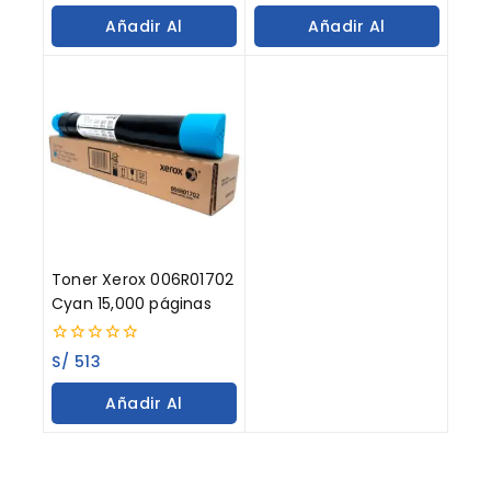
of
of
Añadir Al
Añadir Al
5
5
Carrito
Carrito
Toner Xerox 006R01702
Cyan 15,000 páginas
0
S/
513
out
of
Añadir Al
5
Carrito