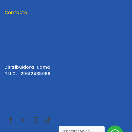
Tienda
Contacto
Contáctenos
Envios y Garantía
Formas de Pago
Libro de reclamaciones
Distribuidora luama
R.U.C. : 20612435988
¿Necesitas ayuda?