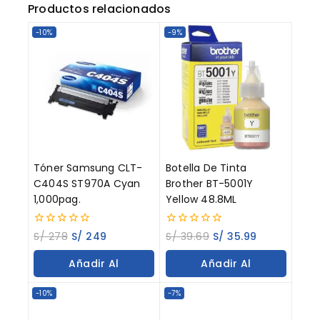
Productos relacionados
-10%
-9%
Tóner Samsung CLT-
Botella De Tinta
C404S ST970A Cyan
Brother BT-5001Y
1,000pag.
Yellow 48.8ML
0
0
S/
278
S/
249
S/
39.69
S/
35.99
out
out
of
of
Añadir Al
Añadir Al
5
5
Carrito
Carrito
-10%
-7%