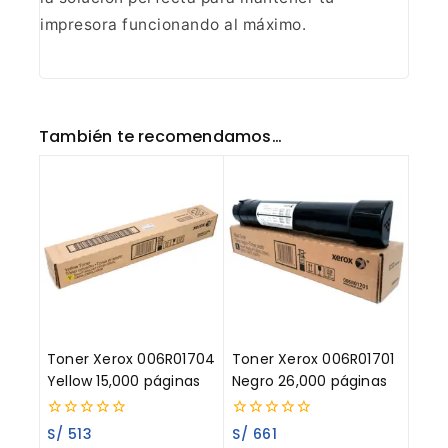
impresora funcionando al máximo.
También te recomendamos…
Toner Xerox 006R01704
Toner Xerox 006R01701
Yellow 15,000 páginas
Negro 26,000 páginas
0
0
S/
513
S/
661
out
out