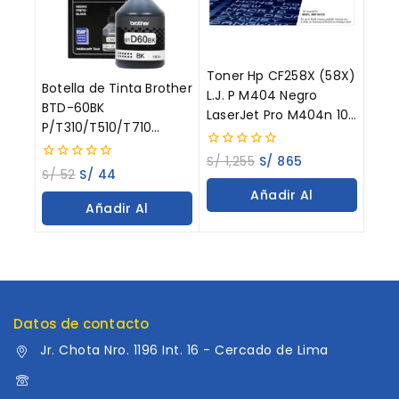
Toner Hp CF258X (58X)
Botella de Tinta Brother
L.J. P M404 Negro
BTD-60BK
LaserJet Pro M404n 10K
P/T310/T510/T710
Paginas
Negro 108ML
0
S/
1,255
S/
865
0
out
S/
52
S/
44
out
of
Añadir Al
of
5
Añadir Al
5
Carrito
Carrito
Datos de contacto
Jr. Chota Nro. 1196 Int. 16 - Cercado de Lima
960 052 041