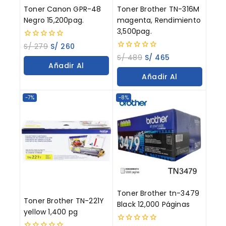
Toner Canon GPR-48
Toner Brother TN-316M
Negro 15,200pag.
magenta, Rendimiento
3,500pag.
0
S/
279
S/
260
out
0
S/
489
S/
465
of
out
Añadir Al
5
of
Añadir Al
5
Carrito
Carrito
-7%
-8%
Toner Brother tn-3479
Toner Brother TN-221Y
Black 12,000 Páginas
yellow 1,400 pg