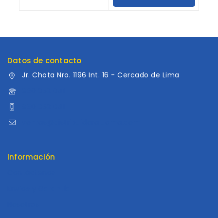
Carrito
Carrito
Datos de contacto
Jr. Chota Nro. 1196 Int. 16 - Cercado de Lima
960 052 041
960 052 041
ventas@distribuidoraluama.com
Información
Contáctenos
Envios y Garantía
Nosotros