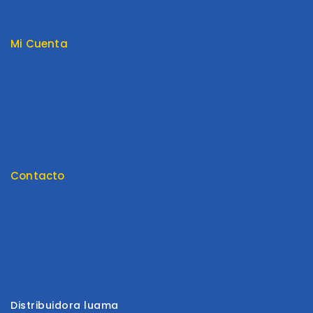
Tienda
Términos y Condiciones
Mi Cuenta
Mi cuenta
Pedido
Carrito
Lista de Deseos
Tienda
Contacto
Contáctenos
Envios y Garantía
Formas de Pago
Libro de reclamaciones
Distribuidora luama