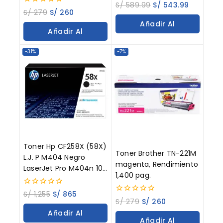
0
S/
589.99
S/
543.99
0
out
S/
279
S/
260
out
of
Añadir Al
of
5
Añadir Al
5
Carrito
Carrito
-31%
-7%
Toner Hp CF258X (58X)
Toner Brother TN-221M
L.J. P M404 Negro
magenta, Rendimiento
LaserJet Pro M404n 10K
1,400 pag.
Paginas
0
S/
1,255
S/
865
0
out
S/
279
S/
260
out
of
Añadir Al
of
5
Añadir Al
5