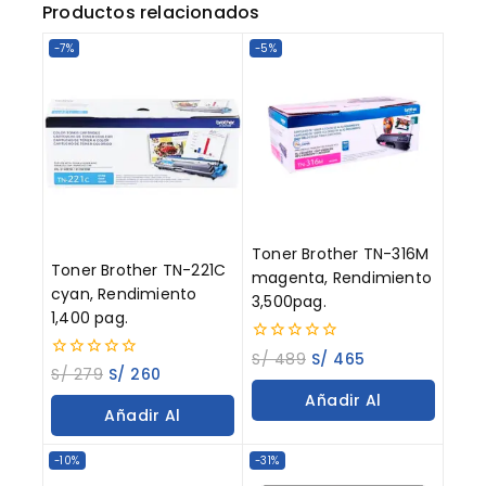
Productos relacionados
-7%
-5%
Toner Brother TN-316M
Toner Brother TN-221C
magenta, Rendimiento
cyan, Rendimiento
3,500pag.
1,400 pag.
0
S/
489
S/
465
0
out
S/
279
S/
260
out
of
Añadir Al
of
5
Añadir Al
5
Carrito
Carrito
-10%
-31%