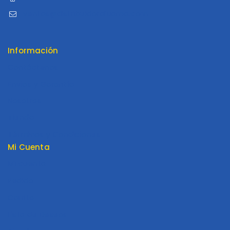
ventas@distribuidoraluama.com
Información
Contáctenos
Envios y Garantía
Nosotros
Tienda
Términos y Condiciones
Mi Cuenta
Mi cuenta
Pedido
Carrito
Lista de Deseos