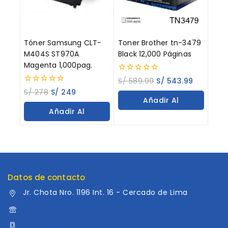
Tóner Samsung CLT-
Toner Brother tn-3479
M404S ST970A
Black 12,000 Páginas
Magenta 1,000pag.
0
S/
589.99
S/
543.99
out
0
S/
278
S/
249
of
out
Añadir Al
5
of
Añadir Al
5
Carrito
Carrito
Datos de contacto
Jr. Chota Nro. 1196 Int. 16 - Cercado de Lima
960 052 041
960 052 041