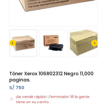
Tóner Xerox 106R02312 Negro 11,000
paginas.
S/
750
18 productos vendidos en los últimos 15 horas
¡Se vende rápido! ¡Terminado! 16 la gente
tiene en su carrito