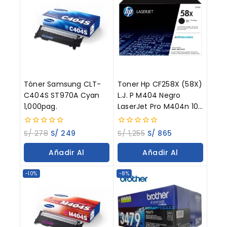
Tóner Samsung CLT-
Toner Hp CF258X (58X)
C404S ST970A Cyan
L.J. P M404 Negro
1,000pag.
LaserJet Pro M404n 10K
Paginas
0
0
S/
278
S/
249
S/
1,255
S/
865
out
out
of
of
Añadir Al
Añadir Al
5
5
Carrito
Carrito
-10%
-8%