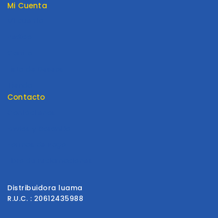
Mi Cuenta
Mi cuenta
Pedido
Carrito
Lista de Deseos
Tienda
Contacto
Contáctenos
Envios y Garantía
Formas de Pago
Libro de reclamaciones
Distribuidora luama
R.U.C. : 20612435988