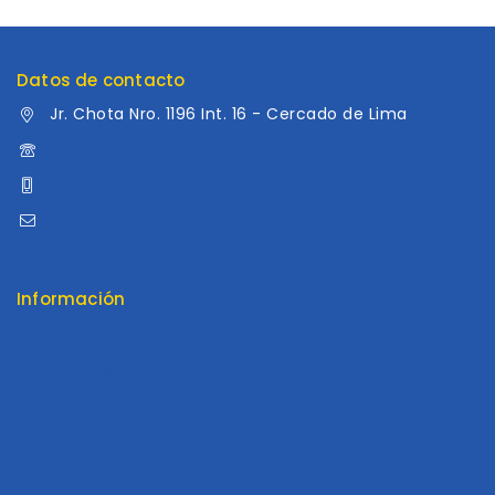
Datos de contacto
Jr. Chota Nro. 1196 Int. 16 - Cercado de Lima
960 052 041
960 052 041
ventas@distribuidoraluama.com
Información
Contáctenos
Envios y Garantía
Nosotros
Tienda
Términos y Condiciones