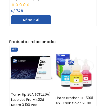
0
S/
748
out
of
Añadir Al
5
Carrito
Productos relacionados
-6%
Toner Hp 26A (CF226A)
Tintas Brother BT-5001
LaserJet Pro M402d
3PK-Tank Color 5,000
Negro 3.100 Pag