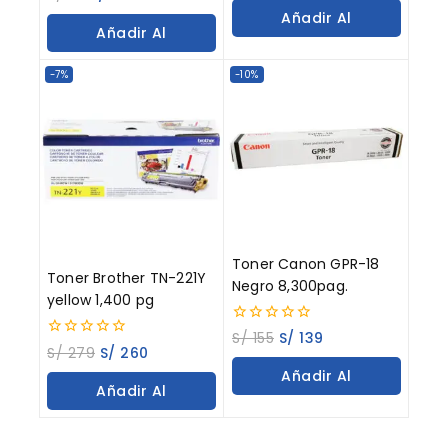
out
of
Añadir Al
of
5
Añadir Al
5
Carrito
Carrito
-7%
-10%
Toner Canon GPR-18
Toner Brother TN-221Y
Negro 8,300pag.
yellow 1,400 pg
0
S/
155
S/
139
0
out
S/
279
S/
260
out
of
Añadir Al
of
5
Añadir Al
5
Carrito
Carrito