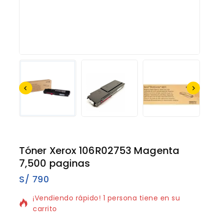
Tóner Xerox 106R02753 Magenta
7,500 paginas
S/
790
8 productos vendidos en los últimos 20 horas
¡Vendiendo rápido! 1 persona tiene en su
carrito