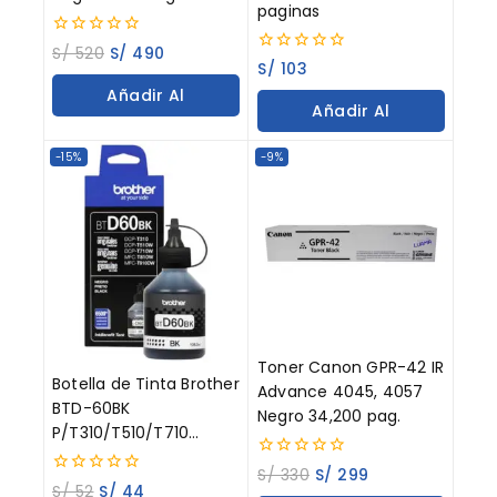
paginas
0
S/
520
S/
490
0
out
S/
103
out
of
Añadir Al
of
5
Añadir Al
5
Carrito
Carrito
-15%
-9%
Toner Canon GPR-42 IR
Botella de Tinta Brother
Advance 4045, 4057
BTD-60BK
Negro 34,200 pag.
P/T310/T510/T710
Negro 108ML
0
S/
330
S/
299
0
out
S/
52
S/
44