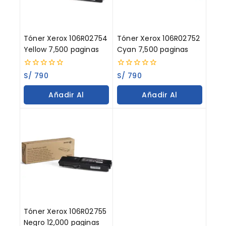
Tóner Xerox 106R02754
Tóner Xerox 106R02752
Yellow 7,500 paginas
Cyan 7,500 paginas
0
0
S/
790
S/
790
out
out
of
of
Añadir Al
Añadir Al
5
5
Carrito
Carrito
Tóner Xerox 106R02755
Negro 12,000 paginas