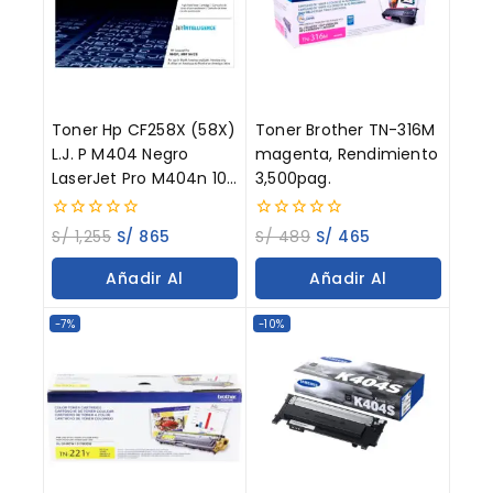
Toner Hp CF258X (58X)
Toner Brother TN-316M
L.J. P M404 Negro
magenta, Rendimiento
LaserJet Pro M404n 10K
3,500pag.
Paginas
0
0
S/
1,255
S/
865
S/
489
S/
465
out
out
of
of
Añadir Al
Añadir Al
5
5
Carrito
Carrito
-7%
-10%