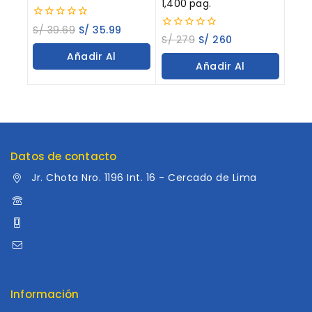
1,400 pag.
0
S/
39.69
S/
35.99
0
out
S/
279
S/
260
out
of
Añadir Al
of
5
Añadir Al
5
Carrito
Carrito
Datos de contacto
Jr. Chota Nro. 1196 Int. 16 - Cercado de Lima
960 052 041
960 052 041
ventas@distribuidoraluama.com
Información