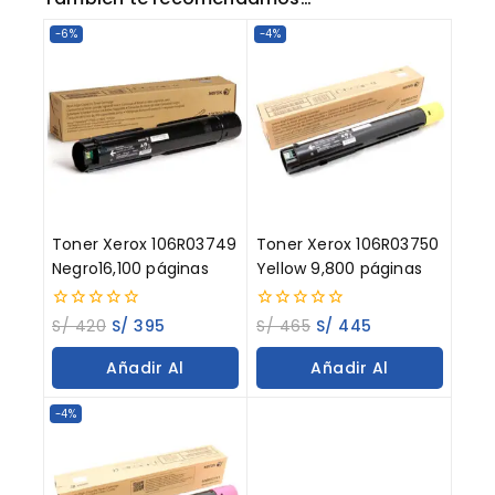
-6%
-4%
Toner Xerox 106R03749
Toner Xerox 106R03750
Negro16,100 páginas
Yellow 9,800 páginas
0
0
S/
420
S/
395
S/
465
S/
445
out
out
of
of
Añadir Al
Añadir Al
5
5
Carrito
Carrito
-4%