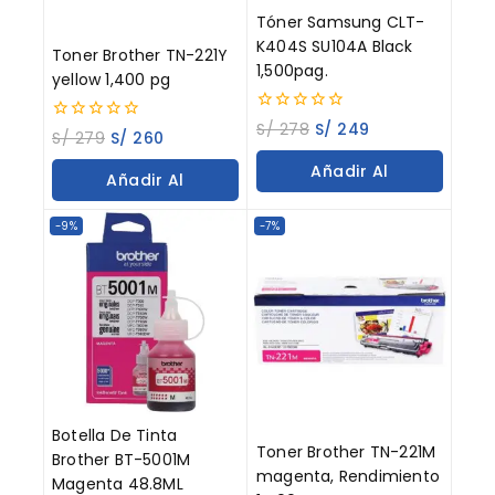
Tóner Samsung CLT-
K404S SU104A Black
Toner Brother TN-221Y
1,500pag.
yellow 1,400 pg
0
S/
278
S/
249
0
S/
279
S/
260
out
out
of
of
Añadir Al
5
Añadir Al
5
Carrito
Carrito
-9%
-7%
Botella De Tinta
Toner Brother TN-221M
Brother BT-5001M
magenta, Rendimiento
Magenta 48.8ML