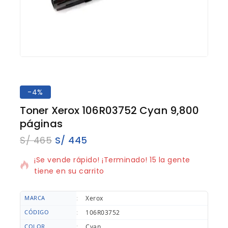
-4%
Toner Xerox 106R03752 Cyan 9,800
páginas
S/
465
S/
445
15 productos vendidos en los últimos 18 horas
¡Se vende rápido! ¡Terminado! 15 la gente
tiene en su carrito
MARCA
:
Xerox
CÓDIGO
:
106R03752
COLOR
:
Cyan