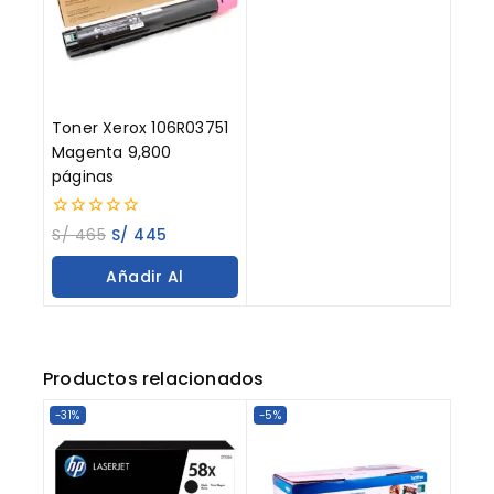
Toner Xerox 106R03751
Magenta 9,800
páginas
0
S/
465
S/
445
out
of
Añadir Al
5
Carrito
Productos relacionados
-31%
-5%