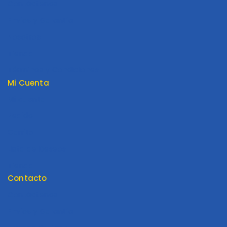
Contáctenos
Envios y Garantía
Nosotros
Tienda
Términos y Condiciones
Mi Cuenta
Mi cuenta
Pedido
Carrito
Lista de Deseos
Tienda
Contacto
Contáctenos
Envios y Garantía