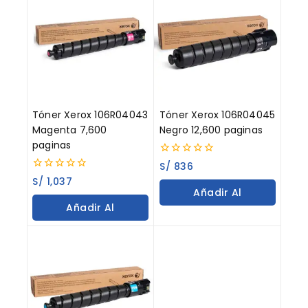
Tóner Xerox 106R04043
Tóner Xerox 106R04045
Magenta 7,600
Negro 12,600 paginas
paginas
0
S/
836
out
0
S/
1,037
of
out
Añadir Al
5
of
Añadir Al
5
Carrito
Carrito