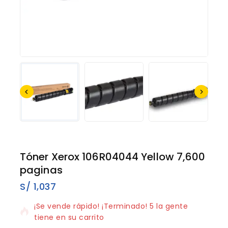
Tóner Xerox 106R04044 Yellow 7,600
paginas
S/
1,037
5 productos vendidos en los últimos 20 horas
¡Se vende rápido! ¡Terminado! 5 la gente
tiene en su carrito