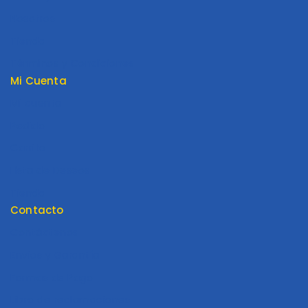
Nosotros
Tienda
Términos y Condiciones
Mi Cuenta
Mi cuenta
Pedido
Carrito
Lista de Deseos
Tienda
Contacto
Contáctenos
Envios y Garantía
Formas de Pago
Libro de reclamaciones