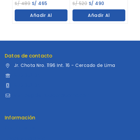
0
0
S/
489
S/
465
S/
520
S/
490
out
out
of
of
Añadir Al
Añadir Al
5
5
Carrito
Carrito
Datos de contacto
Jr. Chota Nro. 1196 Int. 16 - Cercado de Lima
960 052 041
960 052 041
ventas@distribuidoraluama.com
Información
Contáctenos
Envios y Garantía