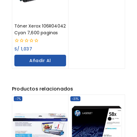
Tóner Xerox 106R04042
Cyan 7,600 paginas
0
S/
1,037
out
of
Añadir Al
5
Carrito
Productos relacionados
-7%
-31%