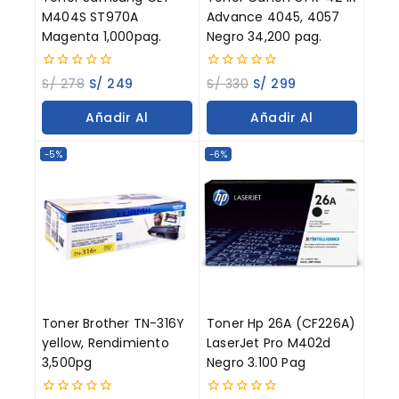
M404S ST970A
Advance 4045, 4057
Magenta 1,000pag.
Negro 34,200 pag.
0
0
S/
278
S/
249
S/
330
S/
299
out
out
of
of
Añadir Al
Añadir Al
5
5
Carrito
Carrito
-5%
-6%
Toner Brother TN-316Y
Toner Hp 26A (CF226A)
yellow, Rendimiento
LaserJet Pro M402d
3,500pg
Negro 3.100 Pag