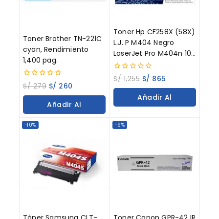
Toner Hp CF258X (58X)
Toner Brother TN-221C
L.J. P M404 Negro
cyan, Rendimiento
LaserJet Pro M404n 10K
1,400 pag.
Paginas
0
S/
1,255
S/
865
0
out
S/
279
S/
260
out
of
Añadir Al
of
5
Añadir Al
5
Carrito
Carrito
-10%
-9%
Tóner Samsung CLT-
Toner Canon GPR-42 IR