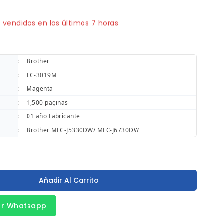
 vendidos en los últimos 7 horas
pido! ¡Terminado! 6 la gente tiene en su carrito
:
Brother
:
LC-3019M
:
Magenta
:
1,500 paginas
:
01 año Fabricante
:
Brother MFC-J5330DW/ MFC-J6730DW
Añadir Al Carrito
or Whatsapp