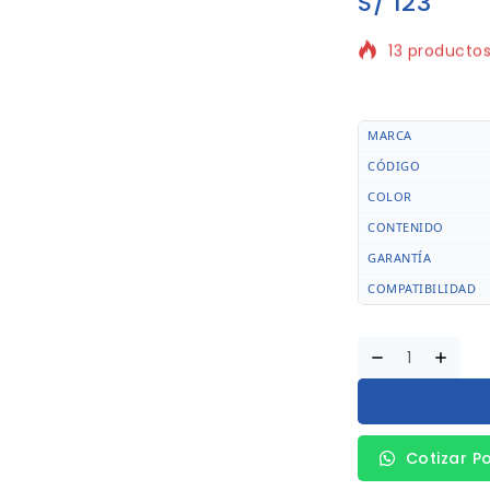
S/
123
13 productos
¡Se vende rá
MARCA
CÓDIGO
COLOR
CONTENIDO
GARANTÍA
COMPATIBILIDAD
Cotizar P