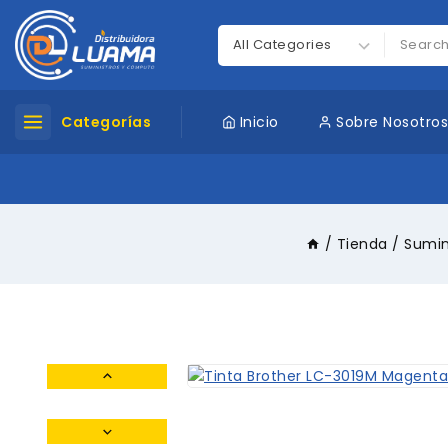
Categorías
Inicio
Sobre Nosotro
/
Tienda
/
Sumin