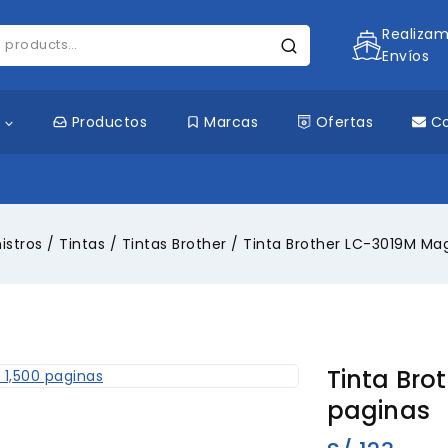
Realiza
Envíos
s
Productos
Marcas
Ofertas
C
istros
/
Tintas
/
Tintas Brother
/
Tinta Brother LC-3019M Ma
Tinta Bro
paginas