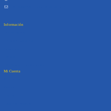
ventas@distribuidoraluama.com
Información
Contáctenos
Envios y Garantía
Nosotros
Tienda
Términos y Condiciones
Mi Cuenta
Mi cuenta
Pedido
Carrito
Lista de Deseos