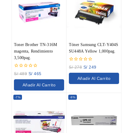
Toner Brother TN-316M
Tóner Samsung CLT-Y404S
magenta, Rendimiento
SU448A Yellow 1,000pag.
3,500pag.
0
S/
278
S/
249
out
0
S/
489
S/
465
of
out
Añadir Al Carrito
5
of
Añadir Al Carrito
5
-7%
-9%