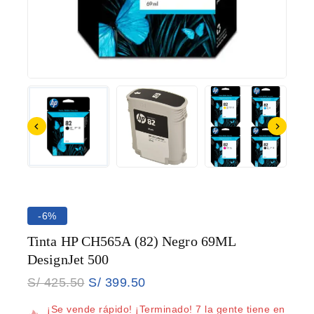
-6%
Tinta HP CH565A (82) Negro 69ML
DesignJet 500
S/
425.50
S/
399.50
13 productos vendidos en los últimos 17 horas
¡Se vende rápido! ¡Terminado! 7 la gente tiene en