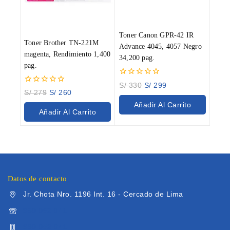
Toner Canon GPR-42 IR
Toner Brother TN-221M
Advance 4045, 4057 Negro
magenta, Rendimiento 1,400
34,200 pag.
pag.
0
S/
330
S/
299
0
out
S/
279
S/
260
out
of
Añadir Al Carrito
of
5
Añadir Al Carrito
5
Datos de contacto
Jr. Chota Nro. 1196 Int. 16 - Cercado de Lima
960 052 041
960 052 041