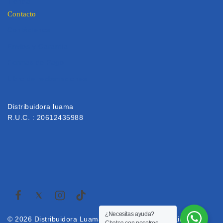
Tienda
Contacto
Contáctenos
Envios y Garantía
Formas de Pago
Libro de reclamaciones
Distribuidora luama
R.U.C. : 20612435988
¿Necesitas ayuda?
© 2026 Distribuidora Luama | Venta de Toner en Lima.