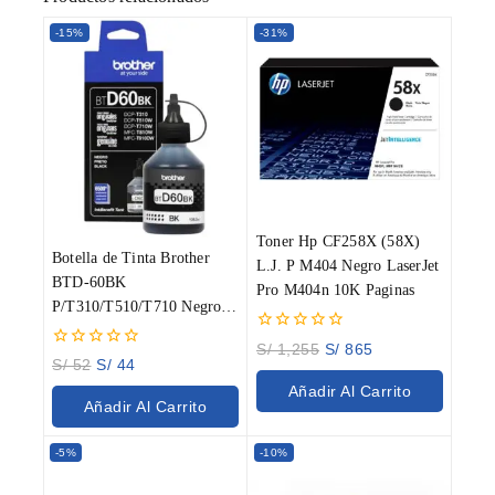
-15%
-31%
Toner Hp CF258X (58X)
Botella de Tinta Brother
L.J. P M404 Negro LaserJet
BTD-60BK
Pro M404n 10K Paginas
P/T310/T510/T710 Negro
108ML
0
S/
1,255
S/
865
0
out
S/
52
S/
44
out
of
Añadir Al Carrito
of
5
Añadir Al Carrito
5
-5%
-10%