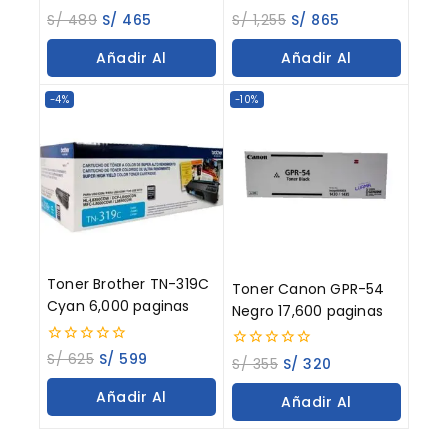
0
0
S/
489
S/
465
S/
1,255
S/
865
out
out
of
of
Añadir Al
Añadir Al
5
5
Carrito
Carrito
-4%
-10%
Toner Brother TN-319C
Toner Canon GPR-54
Cyan 6,000 paginas
Negro 17,600 paginas
0
S/
625
S/
599
0
S/
355
S/
320
out
out
of
of
Añadir Al
Añadir Al
5
5
Carrito
Carrito