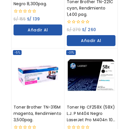
Toner Brother TN-221C
Negro 8,300pag.
cyan, Rendimiento
1,400 pag.
0
S/
155
S/
139
out
of
0
S/
279
S/
260
Añadir Al
5
out
of
Carrito
Añadir Al
5
Carrito
-5%
-31%
Toner Brother TN-316M
Toner Hp CF258X (58X)
magenta, Rendimiento
L.J. P M404 Negro
3,500pag.
LaserJet Pro M404n 10K
Paginas