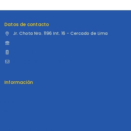
Datos de contacto
Jr. Chota Nro. 1196 Int. 16 - Cercado de Lima
960 052 041
960 052 041
ventas@distribuidoraluama.com
Información
Contáctenos
Envios y Garantía
Nosotros
Tienda
Términos y Condiciones