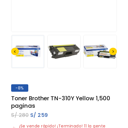
-8%
Toner Brother TN-310Y Yellow 1,500
paginas
S/
280
S/
259
5 productos vendidos en los últimos 13 horas
¡Se vende rápido! ¡Terminado! 11 la gente