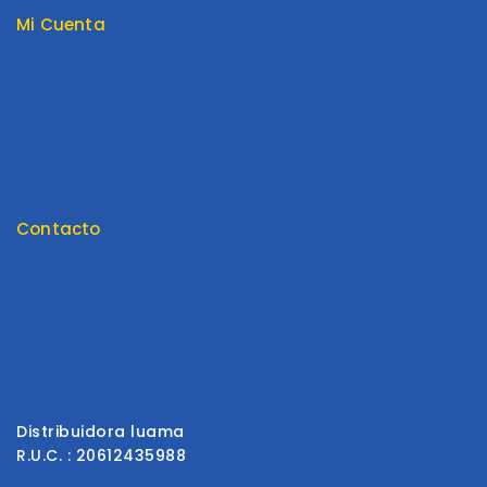
Mi Cuenta
Mi cuenta
Pedido
Carrito
Lista de Deseos
Tienda
Contacto
Contáctenos
Envios y Garantía
Formas de Pago
Libro de reclamaciones
Distribuidora luama
R.U.C. : 20612435988