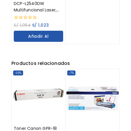
DCP-L2540DW
Multifuncional Laser,
Duplex, Red, wifi
0
S/
1,064
S/
1,023
out
of
Añadir Al
5
Carrito
Productos relacionados
-10%
-7%
Toner Canon GPR-18