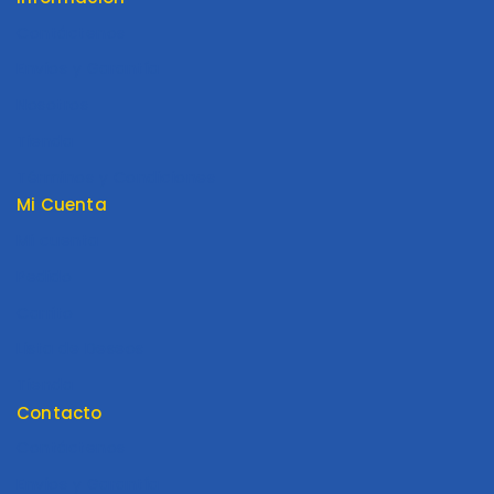
Contáctenos
Envios y Garantía
Nosotros
Tienda
Términos y Condiciones
Mi Cuenta
Mi cuenta
Pedido
Carrito
Lista de Deseos
Tienda
Contacto
Contáctenos
Envios y Garantía