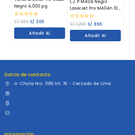
L.J. P M404 Negro
Negro 4,000 pg
LaserJet Pro M404n 10K
Paginas
0
S/
339
S/
305
0
S/
1,255
S/
865
out
out
of
of
Añadir Al
5
Añadir Al
5
Carrito
Carrito
Datos de contacto
Jr. Chota Nro. 1196 Int. 16 - Cercado de Lima
960 052 041
960 052 041
ventas@distribuidoraluama.com
Información