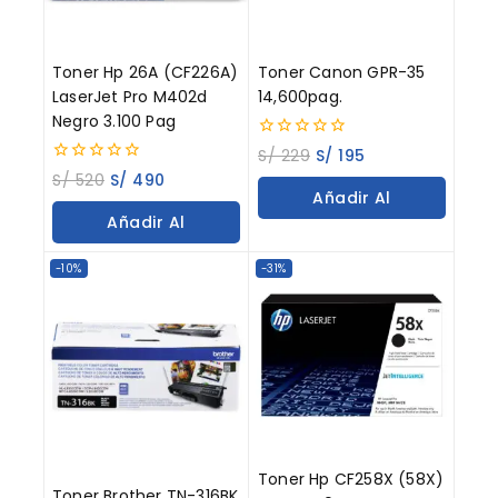
Toner Hp 26A (CF226A)
Toner Canon GPR-35
LaserJet Pro M402d
14,600pag.
Negro 3.100 Pag
0
S/
229
S/
195
out
0
S/
520
S/
490
of
out
Añadir Al
5
of
Añadir Al
5
Carrito
Carrito
-10%
-31%
Toner Hp CF258X (58X)
Toner Brother TN-316BK