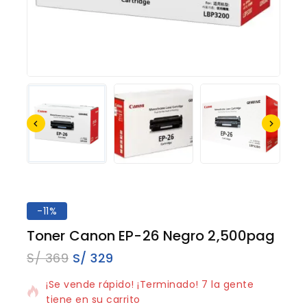
-11%
Toner Canon EP-26 Negro 2,500pag
S/
369
S/
329
11 productos vendidos en los últimos 16 horas
¡Se vende rápido! ¡Terminado! 7 la gente
tiene en su carrito