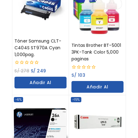
Tóner Samsung CLT-
Tintas Brother BT-5001
C404S ST970A Cyan
3PK-Tank Color 5,000
1,000pag.
paginas
0
S/
278
S/
249
0
out
S/
103
out
of
Añadir Al
of
5
Añadir Al
5
Carrito
Carrito
-6%
-15%