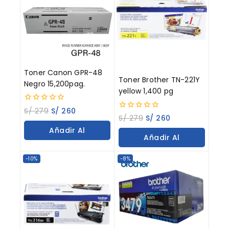
Toner Canon GPR-48
Toner Brother TN-221Y
Negro 15,200pag.
yellow 1,400 pg
0
S/
279
S/
260
0
out
S/
279
S/
260
out
of
Añadir Al
of
5
Añadir Al
5
Carrito
Carrito
-10%
-8%