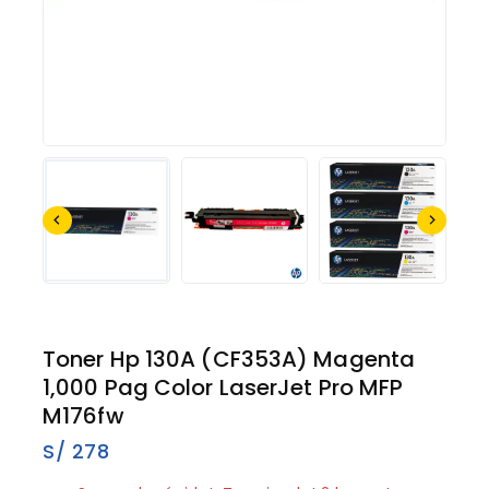
Toner Hp 130A (CF353A) Magenta
1,000 Pag Color LaserJet Pro MFP
M176fw
S/
278
3 productos vendidos en los últimos 6 horas