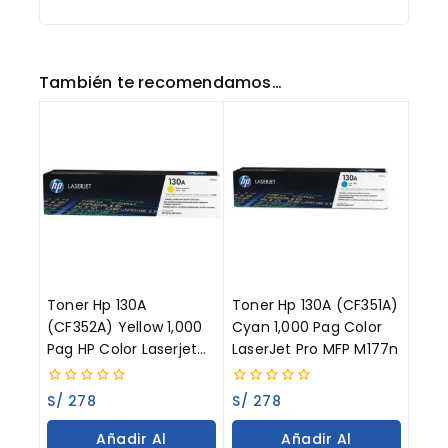
También te recomendamos…
Toner Hp 130A
Toner Hp 130A (CF351A)
(CF352A) Yellow 1,000
Cyan 1,000 Pag Color
Pag HP Color Laserjet
LaserJet Pro MFP M177n
Pro MFP M176fw
0
0
S/
278
S/
278
out
out
of
of
Añadir Al
Añadir Al
5
5