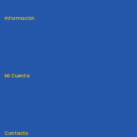
Información
Contáctenos
Envios y Garantía
Nosotros
Tienda
Términos y Condiciones
Mi Cuenta
Mi cuenta
Pedido
Carrito
Lista de Deseos
Tienda
Contacto