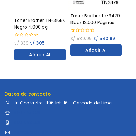
Toner Brother tn-3479
Toner Brother TN-316BK
Black 12,000 Páginas
Negro 4,000 pg
0
S/
589.99
S/
543.99
0
out
S/
339
S/
305
out
of
Añadir Al
of
5
Añadir Al
5
Carrito
Carrito
Datos de contacto
Jr. Chota Nro. 1196 Int. 16 - Cercado de Lima
960 052 041
960 052 041
ventas@distribuidoraluama.com