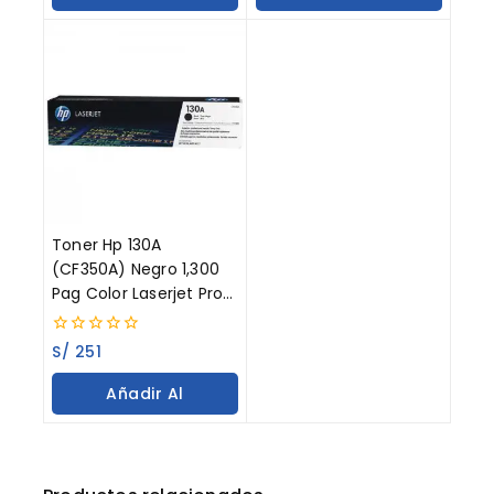
Carrito
Carrito
Toner Hp 130A
(CF350A) Negro 1,300
Pag Color Laserjet Pro
MFP M177n
0
S/
251
out
of
Añadir Al
5
Carrito