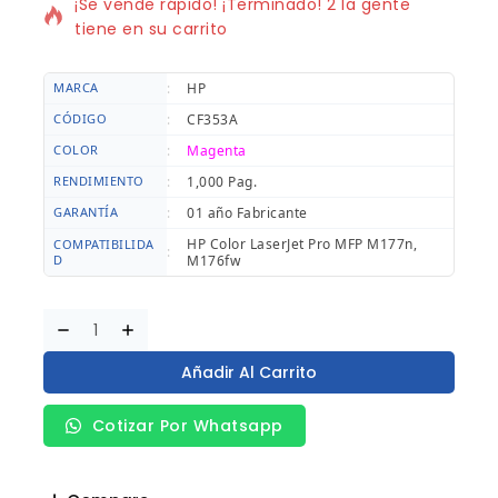
¡Se vende rápido! ¡Terminado! 2 la gente
tiene en su carrito
MARCA
:
HP
CÓDIGO
:
CF353A
COLOR
:
Magenta
RENDIMIENTO
:
1,000 Pag.
GARANTÍA
:
01 año Fabricante
HP Color LaserJet Pro MFP M177n,
COMPATIBILIDA
:
D
M176fw
Añadir Al Carrito
Cotizar Por Whatsapp