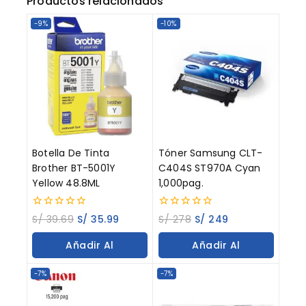
Productos relacionados
-9%
-10%
Botella De Tinta
Tóner Samsung CLT-
Brother BT-5001Y
C404S ST970A Cyan
Yellow 48.8ML
1,000pag.
0
0
S/
39.69
S/
35.99
S/
278
S/
249
out
out
of
of
Añadir Al
Añadir Al
5
5
Carrito
Carrito
-7%
-7%