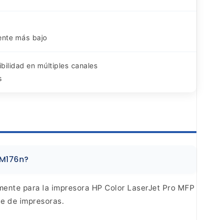
ente más bajo
bilidad en múltiples canales
s
M176n?
mente para la impresora
HP Color LaserJet Pro MFP
ie de
impresoras.