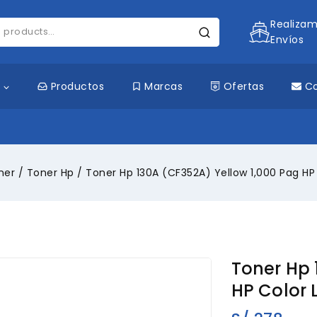
Realiza
Envíos
s
Productos
Marcas
Ofertas
C
ner
/
Toner Hp
/
Toner Hp 130A (CF352A) Yellow 1,000 Pag HP
Toner Hp 
HP Color 