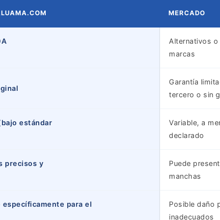
ALUAMA.COM
MERCADO
0A
Alternativos o
marcas
Garantía limit
ginal
tercero o sin 
(bajo estándar
Variable, a m
declarado
s precisos y
Puede presenta
manchas
 específicamente para el
Posible daño 
inadecuados