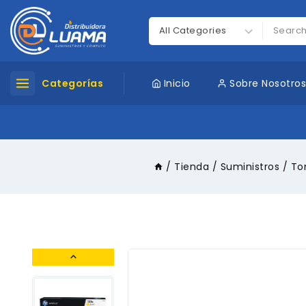
Categorías
Inicio
Sobre Nosotro
/
Tienda
/
Suministros
/
To