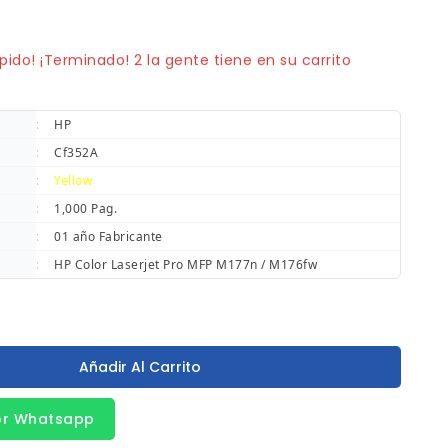
vendidos en los últimos 6 horas
pido! ¡Terminado! 2 la gente tiene en su carrito
:
HP
:
Cf352A
:
Yellow
:
1,000 Pag.
:
01 año Fabricante
:
HP Color Laserjet Pro MFP M177n / M176fw
Añadir Al Carrito
or Whatsapp