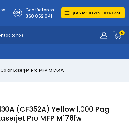
mos
Contáctenos
¡LAS MEJORES OFERTAS!
960 052 041
0
ontáctenos
 Color Laserjet Pro MFP M176fw
130A (CF352A) Yellow 1,000 Pag
Laserjet Pro MFP M176fw