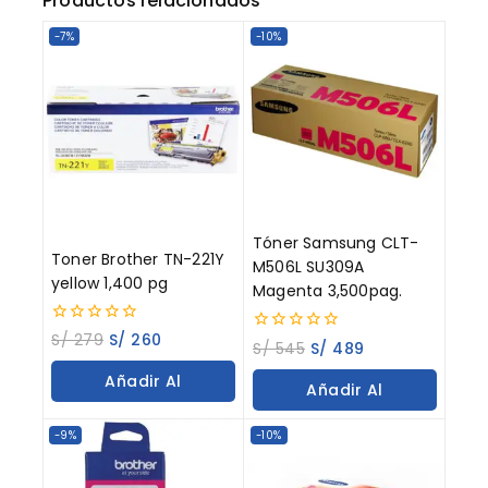
Productos relacionados
-7%
-10%
Tóner Samsung CLT-
Toner Brother TN-221Y
M506L SU309A
yellow 1,400 pg
Magenta 3,500pag.
0
S/
279
S/
260
0
S/
545
S/
489
out
out
of
of
Añadir Al
5
Añadir Al
5
Carrito
Carrito
-9%
-10%