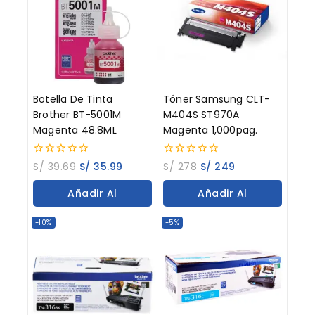
Botella De Tinta
Tóner Samsung CLT-
Brother BT-5001M
M404S ST970A
Magenta 48.8ML
Magenta 1,000pag.
0
0
S/
39.69
S/
35.99
S/
278
S/
249
out
out
of
of
Añadir Al
Añadir Al
5
5
Carrito
Carrito
-10%
-5%