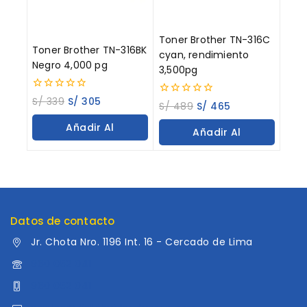
Toner Brother TN-316C
Toner Brother TN-316BK
cyan, rendimiento
Negro 4,000 pg
3,500pg
0
S/
339
S/
305
0
S/
489
S/
465
out
out
of
of
Añadir Al
5
Añadir Al
5
Carrito
Carrito
Datos de contacto
Jr. Chota Nro. 1196 Int. 16 - Cercado de Lima
960 052 041
960 052 041