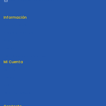
ventas@distribuidoraluama.com
Información
Contáctenos
Envios y Garantía
Nosotros
Tienda
Términos y Condiciones
Mi Cuenta
Mi cuenta
Pedido
Carrito
Lista de Deseos
Tienda