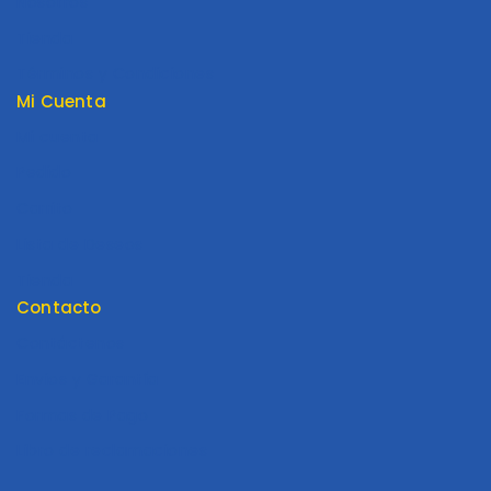
Nosotros
Tienda
Términos y Condiciones
Mi Cuenta
Mi cuenta
Pedido
Carrito
Lista de Deseos
Tienda
Contacto
Contáctenos
Envios y Garantía
Formas de Pago
Libro de reclamaciones