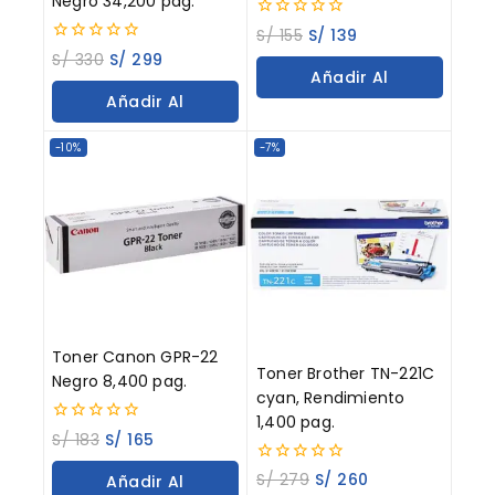
Negro 34,200 pag.
0
S/
155
S/
139
out
0
S/
330
S/
299
of
out
Añadir Al
5
of
Añadir Al
5
Carrito
Carrito
-10%
-7%
Toner Canon GPR-22
Toner Brother TN-221C
Negro 8,400 pag.
cyan, Rendimiento
1,400 pag.
0
S/
183
S/
165
out
of
0
S/
279
S/
260
Añadir Al
5
out