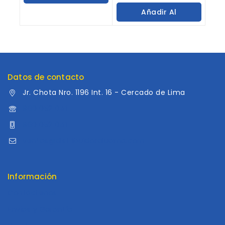
of
Carrito
Añadir Al
5
Carrito
Datos de contacto
Jr. Chota Nro. 1196 Int. 16 - Cercado de Lima
960 052 041
960 052 041
ventas@distribuidoraluama.com
Información
Contáctenos
Envios y Garantía