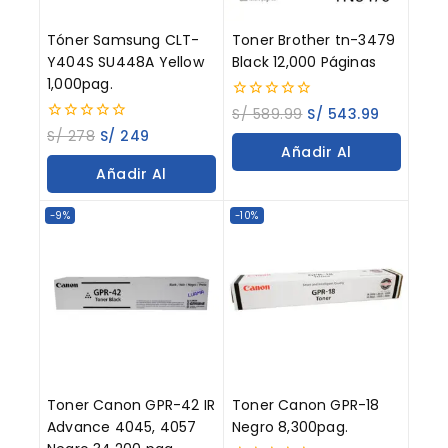
Tóner Samsung CLT-
Toner Brother tn-3479
Y404S SU448A Yellow
Black 12,000 Páginas
1,000pag.
0
S/
589.99
S/
543.99
out
0
S/
278
S/
249
of
out
Añadir Al
5
of
Añadir Al
5
Carrito
Carrito
-9%
-10%
Toner Canon GPR-42 IR
Toner Canon GPR-18
Advance 4045, 4057
Negro 8,300pag.