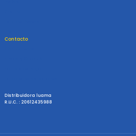
Pedido
Carrito
Lista de Deseos
Tienda
Contacto
Contáctenos
Envios y Garantía
Formas de Pago
Libro de reclamaciones
Distribuidora luama
R.U.C. : 20612435988