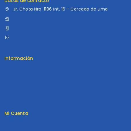
Datos de contacto
Jr. Chota Nro. 1196 Int. 16 - Cercado de Lima
960 052 041
960 052 041
ventas@distribuidoraluama.com
Información
Contáctenos
Envios y Garantía
Nosotros
Tienda
Términos y Condiciones
Mi Cuenta
Mi cuenta