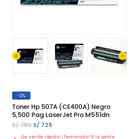
-3%
Toner Hp 507A (CE400A) Negro
5,500 Pag LaserJet Pro M551dn
S/
750
S/
725
14 productos vendidos en los últimos 10 horas
¡Se vende rápido! ¡Terminado! 6 la gente