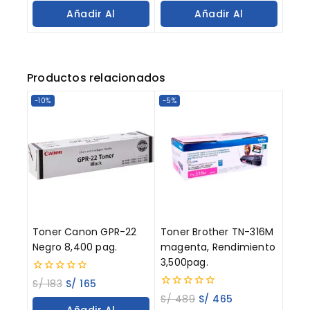
of
of
Añadir Al
Añadir Al
5
5
Carrito
Carrito
Productos relacionados
-10%
-5%
Toner Canon GPR-22
Toner Brother TN-316M
Negro 8,400 pag.
magenta, Rendimiento
3,500pag.
0
S/
183
S/
165
out
0
S/
489
S/
465
of
out
Añadir Al