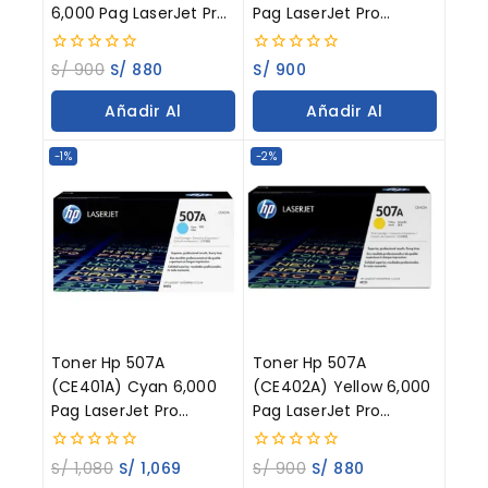
6,000 Pag LaserJet Pro
Pag LaserJet Pro
M551dn
M551dn
0
0
S/
900
S/
880
S/
900
out
out
of
of
Añadir Al
Añadir Al
5
5
Carrito
Carrito
-1%
-2%
Toner Hp 507A
Toner Hp 507A
(CE401A) Cyan 6,000
(CE402A) Yellow 6,000
Pag LaserJet Pro
Pag LaserJet Pro
M551dn
M551dn
0
0
S/
1,080
S/
1,069
S/
900
S/
880
out
out