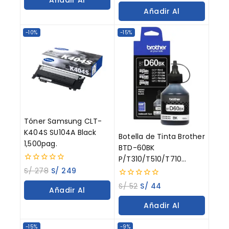
5
of
Añadir Al
5
Carrito
Carrito
-10%
-15%
Tóner Samsung CLT-
K404S SU104A Black
Botella de Tinta Brother
1,500pag.
BTD-60BK
P/T310/T510/T710
0
Negro 108ML
S/
278
S/
249
out
of
0
S/
52
S/
44
Añadir Al
5
out
of
Carrito
Añadir Al
5
Carrito
-15%
-9%