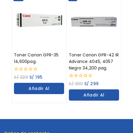
Toner Canon GPR-35
Toner Canon GPR-42 IR
14,600pag.
Advance 4045, 4057
Negro 34,200 pag.
0
S/
229
S/
195
out
0
S/
330
S/
299
of
out
Añadir Al
5
of
Añadir Al
5
Carrito
Carrito