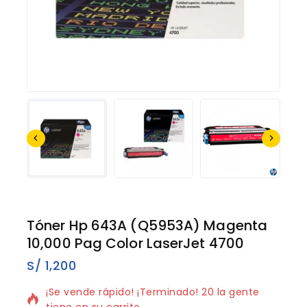
Tóner Hp 643A (Q5953A) Magenta
10,000 Pag Color LaserJet 4700
S/
1,200
6 productos vendidos en los últimos 14 horas
¡Se vende rápido! ¡Terminado! 20 la gente