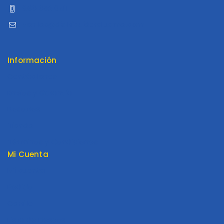
960 052 041
ventas@distribuidoraluama.com
Información
Contáctenos
Envios y Garantía
Nosotros
Tienda
Términos y Condiciones
Mi Cuenta
Mi cuenta
Pedido
Carrito
Lista de Deseos