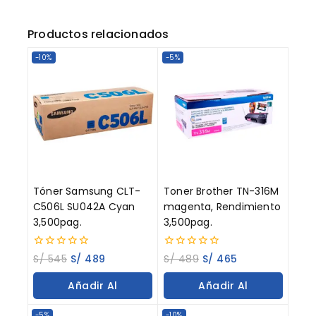
Productos relacionados
-10%
-5%
Tóner Samsung CLT-
Toner Brother TN-316M
C506L SU042A Cyan
magenta, Rendimiento
3,500pag.
3,500pag.
0
0
S/
545
S/
489
S/
489
S/
465
out
out
of
of
Añadir Al
Añadir Al
5
5
Carrito
Carrito
-5%
-10%