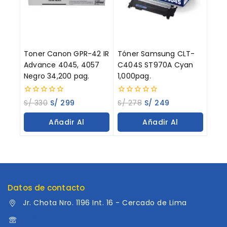
Toner Canon GPR-42 IR
Tóner Samsung CLT-
Advance 4045, 4057
C404S ST970A Cyan
Negro 34,200 pag.
1,000pag.
0
0
S/
330
S/
299
S/
278
S/
249
out
out
of
of
Añadir Al
Añadir Al
5
5
Carrito
Carrito
Datos de contacto
Jr. Chota Nro. 1196 Int. 16 - Cercado de Lima
960 052 041