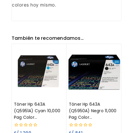
colores hoy
mismo.
También te recomendamos…
Tóner Hp 643A
Tóner Hp 643A
(Q5951A) Cyan 10,000
(Q5950A) Negro 11,000
Pag Color
Pag Color
LaserJet 4700
LaserJet 4700
0
0
S/
1,200
S/
841