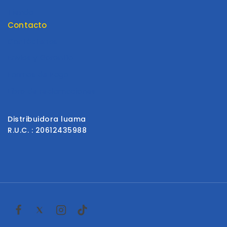
Tienda
Contacto
Contáctenos
Envios y Garantía
Formas de Pago
Libro de reclamaciones
Distribuidora luama
R.U.C. : 20612435988