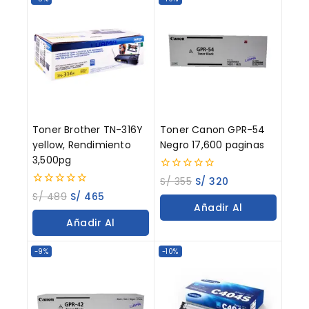
Toner Brother TN-316Y
Toner Canon GPR-54
yellow, Rendimiento
Negro 17,600 paginas
3,500pg
0
S/
355
S/
320
out
0
S/
489
S/
465
of
out
Añadir Al
5
of
Añadir Al
5
Carrito
Carrito
-9%
-10%