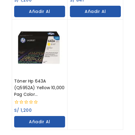
out
out
of
of
Añadir Al
Añadir Al
5
5
Carrito
Carrito
Tóner Hp 643A
(Q5952A) Yellow 10,000
Pag Color
LaserJet 4700
0
S/
1,200
out
of
Añadir Al
5
Carrito